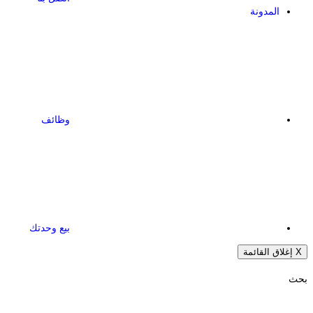
المدونة
وظائف
بيع وحدتك
X
إغلاق القائمة
بحث