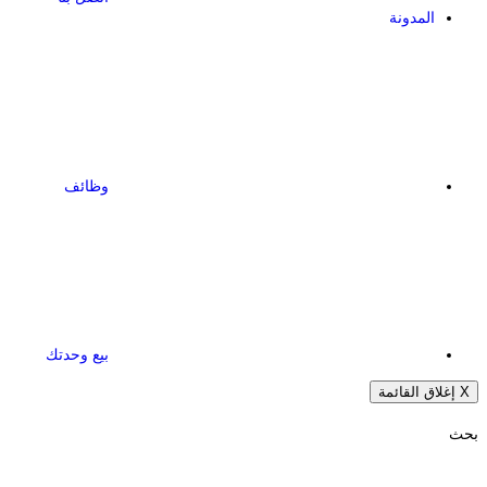
المدونة
وظائف
بيع وحدتك
X
إغلاق القائمة
بحث