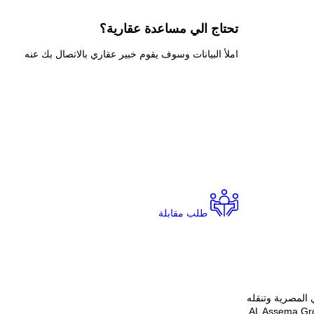
تحتاج الي
مساعدة عقارية؟
املأ البيانات وسوف يقوم خبير عقاري بالاتصال بك عنه
طلب مقابلة
ي الأراضي المصرية وتنقله
ه من مختلف مراحله الإنشائية بداية من الموقع الاستراتيجي المختار من الشركة المؤسسة شركة العاصمة للبناء والتشييد AL Assema Group