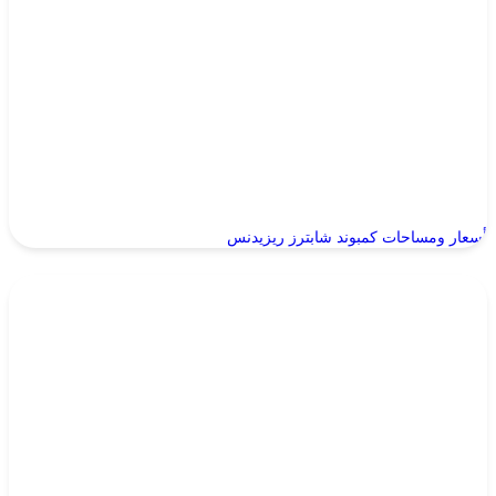
أسعار ومساحات كمبوند شابترز ريزيدنس