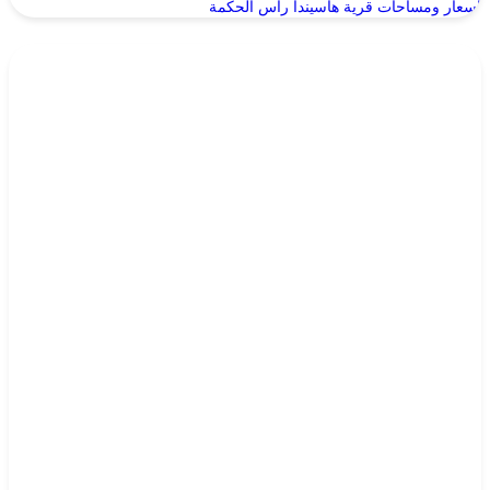
أسعار ومساحات قرية هاسيندا راس الحكمة