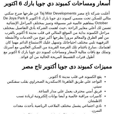
أسعار ومساحات كمبوند دي جويا بارك 6 اكتوبر
أعلنت شركة تاج مصر Taj Misr Developments عن طرحها صرح سكني
مثالي للسكن تحت مسمي كمبوند دي جويا بارك 6 اكتوبر De Joya Park 6
October بمفاهيم عالمية غبر مسبوقة وتميز بمختلف المراحل الإنشائية
تضمن لك أعلي معايير الراحة ،حيث اهتمت الشركة بأدق التفاصيل بمختلف
مراحل الكمبوند بداية من الموقع المثالي في قلب مدينة 6 أكتوبر بالقرب
من أهم الطرق والمعالم مروراً بطرحها أكبر تنوع من الخدمات والأنشطة
الترفيهية تلبي مختلف احتياجاتك وتسهل عليك الاستمتاع الدائم مهما كان
اهتمامك ،سارع باغتنام تلك الفرصة الفريدة من السكن العالمي مع أسرتك
وتملك مع باقات مثالية لأسعار ومساحات كمبوند دي جويا بارك 6 اكتوبر مع
أطول فترات التقسيط المريحة الخالية من أي فوائد.
مميزات كمبوند دى جويا أكتوبر تاج مصر
يقع الكمبوند في قلب مدينة 6 أكتوبر.
التواجد علي طريق القاهرة/ الاسكندرية الصحراوي بقلب سفنكس
سيتي.
فريق أمني محترف يعمل علي مدار الساعة.
كاميرات مراقبة عالمية و أيضا بوابات إلكترونية لزيادة نسب
الاطمئنان.
نادي اجتماعي يشمل مختلف الملاعب الرياضية بأحدث معدات
التمرن.