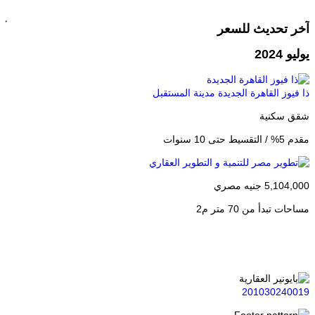
آخر تحديث للسعر
آ
يوليو 2024
ماي
ذا فيوز القاهرة الجديدة
مدينة المستقبل
بال
شقق سكنية
شا
مقدم 5% / التقسيط حتى 10 سنوات
مقدم %
5,104,000 جنيه مصري
000
مساحات تبدأ من 70 متر م2
مس
201030240019