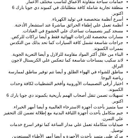
حمامات سباحة متفاوتة الأعماق لتناسب مختلف الأعمار.
منطقة تجارية شاملة كافة متطلباتك في كمبوند دي جويا بارك 6
اكتوبر.
أسرع أنظمة متخصصة في توليد الكهرباء.
أنظمة تعمل علي إطفاء الحرائق مباشرةً عند استشعار الأدخنة.
مسجد كبير بتصميمات تساعدك علي الخشوع في العبادات.
مسارات مخصصة للدراجات الهوائية فقط و أيضا تراكات للركض.
جراجات شاسعة تشمل كافة السيارات كما تحد بذلك من التكدس
بممرات الكمبوند.
البناء من خلال أكثر المواد مقاومة للزلازل و أيضا التعرية الجوية.
لاند سكيب بمساحات شاسعة كما تنعكس علي الكريستال لاجون
البراق.
مناطق للشواء في الهواء الطلق و أيضا تتم توفير مناطق لممارسة
رياضة اليوجا.
اختيار أرقي التصميمات الأوروبية وأفخم التشطيبات لكافة وحدات
الكمبوند.
تسهيلات تصمن تنقل أصحاب الهمم بأريحية بكمبوند دي جويا بارك 6
اكتوبر.
سبا متميز بأحدث أجهزة الاسترخاء العالمية و أيضا أمهر الخبراء.
جيم متكامل بأحدث أجهزة اللياقة البدنية مع إطلالة تضمن لك التحفيز
علي التمرن.
صيدليات متكاملة تعمل علي مدار الساعة كما توفر اسرع خدمات
توصيل.
مركز طبي متميز بأحدث الأجهزة و أيضا أمهر الأطباء المستعدين