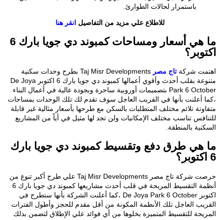
باستمرار لحالات الطوارئ.
للاطلاع علي مزيد من التفاصيل
انقر هنا
ما هي أسعار ومساحات كمبوند دي جويا بارك 6
اكتوبر؟
اهتمت شركة
تاج مصر
Taj Misr Developments بطرح وحدات سكنية
متنوعة بقلب أحدث وأقوي أعمالها كمبوند دي جويا بارك 6 اكتوبر De Joya
Park 6 October بتصميمات أوروبية ساحرة وبجودة عالية في أعمال البناء
،كما أعلنت بأنها في القريب العاجل سوف تقدم لك تلك الوحدات بمساحات
متفاوتة تلائم مختلف المتطلبات بالسكن مع طرحها بأسعار مثالية غير قابلة
للتنافس تناسب مختلف الإمكانيات ولن تجد لها مثيل في أياً من المشاريع
السكنية بالمنطقة.
ما هي طرق دفع وتقسيط كمبوند دي جويا بارك
6 اكتوبر؟
حرصت شركة تاج مصر Taj Misr Developments علي طرح أكبر تنوع من
أنظمة التقسيط المريحة في قلب أحدث مشاريعها كمبوند دي جويا بارك 6
اكتوبر De Joya Park 6 October ،كما أعلنت الشركة بأنها ستطرح في
القريب العاجل تلك الأنظمة المكونة من أقل مقدم للحجز وأطول الفترات
المريحة للتقسيط المتميزة بخلوها من أي فوائد علي الإطلاق لتضمن بذلك