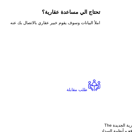
تحتاج الي
مساعدة عقارية؟
املأ البيانات وسوف يقوم خبير عقاري بالاتصال بك عنه
طلب مقابلة
شركة ماستر جروب للتطوير العقاري Master Group Development قدمت شريحة كبيرة من الوحدات السكنية المتنوعة في كمبوند ذا سيتي العاصمة الادارية الجديدة The
دفع و أنظمة السداد