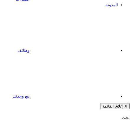
المدونة
وظائف
بيع وحدتك
X
إغلاق القائمة
بحث