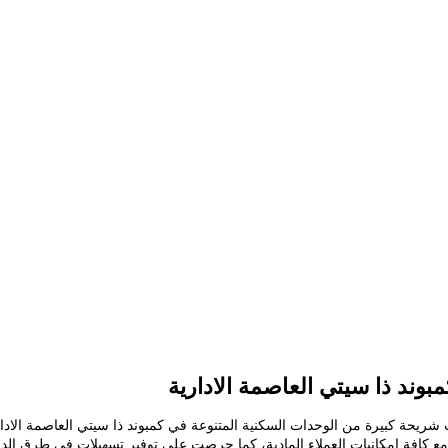
وند ذا سيتي العاصمة الادارية
كي تتناسب مع كافة إمكانيات العملاء المادية، كما حرصت علي توفير تسهيلات في طرق ال