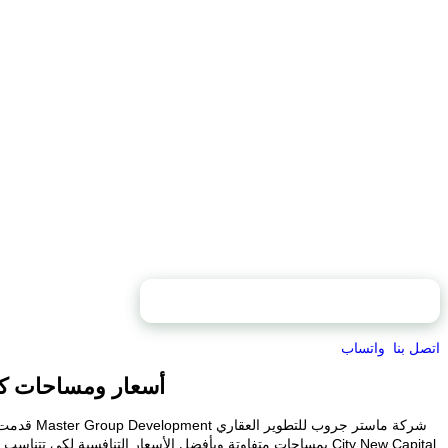
محتويات الصفحة
اتصل بنا
واتساب
أسعار ومساحات كمب
City New Capital بمساحات متفاوتة وبأفضل الأسعار التنافسية ل