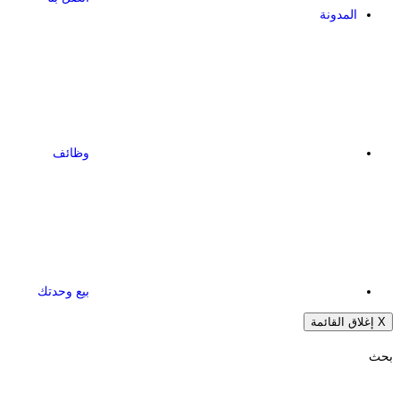
المدونة
وظائف
بيع وحدتك
X
إغلاق القائمة
بحث