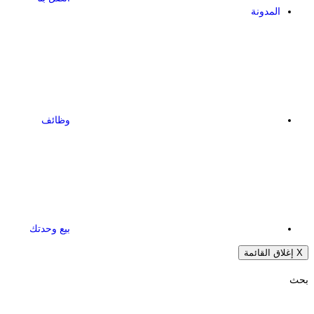
المدونة
وظائف
بيع وحدتك
X
إغلاق القائمة
بحث