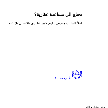
تحتاج الي
مساعدة عقارية؟
املأ البيانات وسوف يقوم خبير عقاري بالاتصال بك عنه
طلب مقابلة
يانات العقارية شركة سيتي ايدج للتطوير العقاري City Edge Developments بالعديد من المشروعات التي