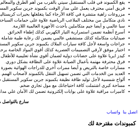
يقع الكمبوند في قلب المستقبل سيتي بالقرب من أهم الطرق والمعالم.
فريق أمني محترف يعمل علي مدار الوقت بكمبوند جرين سكوير المست
مزروعات زاهية منتشرة في كافة الأرجاء كما يتغلغلها بحيرات كريستالية
نادي متكامل من مختلف الملاعب الرياضية علاوة على حمامات السباحة
سبا عالمي و أيضا جيم متكاملين بأحدث الأجهزة العالمية اللازمة.
أسرع أنظمة تضمن استمرارية التيار الكهربي كذلك إطفاء الحرائق.
صيدليات متكاملة كذلك مستشفي عالمي يضمن لك رعاية طبية شاملة 24/7.
جراجات واسعة لأجل كافة سيارات الملاك بكمبوند جرين سكوير المست
اختيار موفق لأرقي التصميمات العصرية كذلك أقوي المواد الخاصة برحلة 
كيدز ايريا علاوة على حضانات دولية لضمان أقوي نشأة تعليمية للأطفال.
فرق محترفة مهتمة بأعمال الصيانة علاوة على النظافة بشكل دوري.
مسارات خاصة بالتريض و أيضا ممرات أخري للدراجات الهوائية بصورة 
العديد من الخدمات التي تضمن تسهيل التنقل بالكمبوند لأصحاب الهمم.
ألواح شمسية لأجل توليد طاقة نظيفة بكمبوند جرين سكوير المستقبل 
مساحة كبرى اشتملت كافة احتياجاتك مع مول تجاري ضخم.
كاميرات مراقبة علاوة على بوابات إلكترونية تضمن لك الأمان علي مدار
سارع بالتواصل م
اتصل بنا
واتساب
كمبوندات مقترحة لك