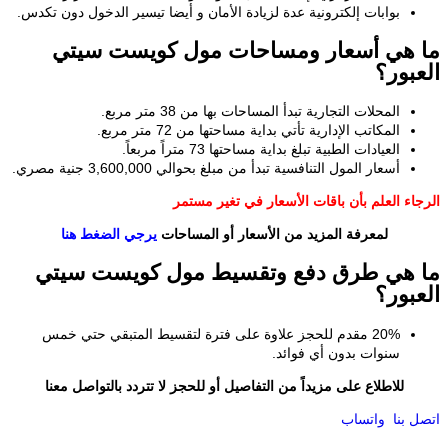
بوابات إلكترونية عدة لزيادة الأمان و أيضا تيسير الدخول دون تكدس.
هي أسعار ومساحات مول كويست سيتي
بور؟
المحلات التجارية تبدأ المساحات بها من 38 متر مربع.
المكاتب الإدارية تأتي بداية مساحتها من 72 متر مربع.
العيادات الطبية تبلغ بداية مساحتها 73 متراً مربعاً.
أسعار المول التنافسية تبدأ من مبلغ بحوالي 3,600,000 جنية مصري.
اء العلم بأن باقات الأسعار في تغير مستمر
لمعرفة المزيد من الأسعار أو المساحات
يرجي الضغط هنا
هي طرق دفع وتقسيط مول كويست سيتي
بور؟
20% مقدم للحجز علاوة على فترة لتقسيط المتبقي حتي خمس
سنوات بدون أي فوائد.
للاطلاع على مزيداً من التفاصيل أو للحجز لا تتردد بالتواصل معنا
 بنا
واتساب