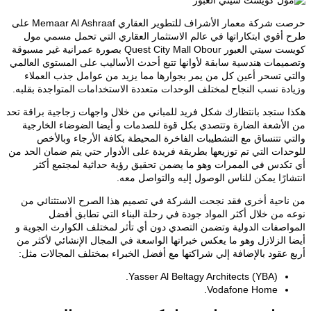
 شركة معمار الأشراف للتطوير العقاري
Memaar Al Ashraaf على
أقوي ابتكاراتها في عالم الاستثمار العقاري التي تحمل مسمي مول
كويست سيتي العبور Quest City Mall Obour بصورة عمرانية غير مسبوقة
يمات هندسية سابقة لأوانها تتبع أحدث الأساليب على المستوي العالمي
ي تسحر أعين كل من يمر بجوارها مما يزيد من عوامل جذب العملاء
دة نسب النجاح لمختلف الوحدات متعددة الاستخدامات المتواجدة بقلبه.
 ستجد بانتظارك شكل فريد للمباني من خلال واجهات زجاجية براقة تحد
لأشعة الضارة وتتصدي بكل قوة للصدمات و أيضا الضوضاء الخارجية
ي تتنساق مع التشطيبات الفاخرة المحيطة بكافة الأرجاء وبالأخص
دات التي تم توزيعها بطريقة فريدة على الأدوار حتي يتم ضمان الحد من
كدس في الممرات وهو ما يضمن تحقيق رؤية حداثية لمجتمع أكثر
ارًا يمكن للناس الوصول إليه والتواصل معه.
احية أخرى فقد نجحت الشركة في تصميم هذا الصرح الاستثنائي من
 من خلال أكثر المواد جودة في رحلة البناء التي تطابق أفضل
اصفات الدولية وتضمن التصدي دون أي تأثر لمختلف الكوارث الجوية و
 الزلازل وهو ما يعكس خبراتها الواسعة في المجال الإنشائي لأكثر من
 عقود بالإضافة إلي شراكتها مع أفضل الخبراء بمختلف المجالات مثل:
(Yasser Al Beltagy Architects (YBA.
Vodafone Home.