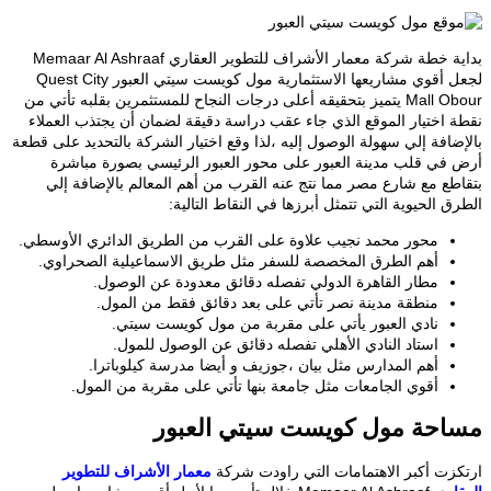
ة خطة شركة معمار الأشراف للتطوير العقاري
Memaar Al Ashraaf
لجعل أقوي مشاريعها الاستثمارية مول كويست سيتي العبور Quest City
Mall Obour يتميز بتحقيقه أعلى درجات النجاح للمستثمرين بقلبه تأتي من
 اختيار الموقع الذي جاء عقب دراسة دقيقة لضمان أن يجتذب العملاء
ضافة إلي سهولة الوصول إليه ،لذا وقع اختيار الشركة بالتحديد على قطعة
في قلب مدينة العبور على محور العبور الرئيسي بصورة مباشرة
طع مع شارع مصر مما نتج عنه القرب من أهم المعالم بالإضافة إلي
 الحيوية التي تتمثل أبرزها في النقاط التالية:
محور محمد نجيب علاوة على القرب من الطريق الدائري الأوسطي.
أهم الطرق المخصصة للسفر مثل طريق الاسماعيلية الصحراوي.
مطار القاهرة الدولي تفصله دقائق معدودة عن الوصول.
منطقة مدينة نصر تأتي على بعد دقائق فقط من المول.
نادي العبور يأتي على مقربة من مول كويست سيتي.
استاد النادي الأهلي تفصله دقائق عن الوصول للمول.
أهم المدارس مثل بيان ،جوزيف و أيضا مدرسة كيلوباترا.
أقوي الجامعات مثل جامعة بنها تأتي على مقربة من المول.
حة مول كويست سيتي العبور
زت أكبر الاهتمامات التي راودت شركة
معمار الأشراف للتطوير