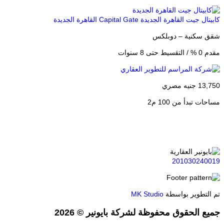
ل جيت القاهرة الجديدة Capital Gate
القاهرة الجديدة
سيلين القاهر
سكنية – دوبلكس
محل تج
ى 8 سنوات
مقدم 10% / التقسيط حتى 8 سنوات
يه مصري
9,500,000 جن
 تبدأ من 100 م2
مساحات ت
201030240
لتطوير بواسطة
MK Studio
 الحقوق محفوظة لشركة بايونير © 2026