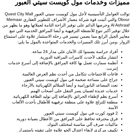
زات وخدمات مول كويست سيتي العبور
توالت العوامل التأسيسية لأجل مول كويست سيتي العبور Quest City Mall
لأشراف للتطوير العقاري
Memaar
Al Ashraaf وحرصها الدائم على توفير الراحة التامة لعملائها وهو ما يظهر من
توفير أكبر تنوع للأنشطة الترفيهية و أيضا المرافق الخدمية التي تتبع
ير الجيل الرابع مما يضمن تيسير في رحلة الاستثمار علاوة على استمتاع
ار ،ومن أبرز تلك المميزات والخدمات المتواجدة بالمول ما يلي:
أفراد حراسة يضمنوا لك الأمان على مدار 24 ساعة.
انتشار مكثف لأحدث كاميرات المراقبة الدورية.
أنظمة سمارت تعمل بها كافة المرافق بالإضافة إلى أسرع خدمات
إنترنت.
قاعات للاجتماعات تتكامل من أحدث نظم العرض العالمية.
جراج على مساحة ضخمة في مول كويست سيتي العبور.
تعدد المصاعد البانورامية و أيضا السلالم الكهربائية بالأرجاء.
خدمات عديدة لضمان يسر التنقل على أصحاب الهمم.
أسرع نظم لإطفاء الحرائق بالإضافة إلي توليد الطاقة الكهربائية.
منطقة للتزلج علاوة على منطقة ترفيهية للأطفال بأحدث الألعاب
الآمنة.
2 فوود كورت في مول كويست سيتي العبور.
فرق محترفة تحافظ على المرافق من الأعطال بصيانة دورية.
ماكينات صرف آلي مناسبة لمختلف البنوك.
تكييف مركزي لإبقاء اعتدال الجو علاوة على تنقيته باستمرار.