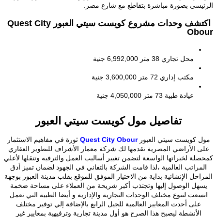
يسي بصورة مباشرة بتقاطع مع شارع مصر.
اكتشف وحدات مشروع كويست سيتي العبور Quest City
Ob
محل تجاري
38 متر
6,992,000 جنية
مكتب إداري
72 متر
3,600,000 جنية
عيادة طبية
73 متر
4,050,000 جنية
تفاصيل مول كويست سيتي العبور
 كويست سيتي العبور
Quest City Obour
ثورة في مفاهيم الاستثمار
 الأراضي المصرية تقدمها لك شركة معمار الأشراف للتطوير العقاري
لة لخبراتها الواسعة لتضمن تغيير أساليب العمل والترفيه وتنقلها لأعلي
مراتب العالمية ،لذا قامت الشركة بالتفاني في الجهود لضمان تميز أدق
احل الإنشائية بداية من الاختيار الموفق للموقع بقلب مدينة العبور بوجهة
هل الوصول إليها وتجتذب أكبر شريحة من العملاء على مساحة ضخمة
عت لتنوع مختلف الوحدات التجارية والإدارية و أيضا الطبية التي تعمل
على أحدث المعايير العالمية للجيل الرابع بالإضافة إلي توفير مختلف
الأنشطة ليصبح هذا الصرح هو أول مدينة تجارية وترفيهية بمعايير غير