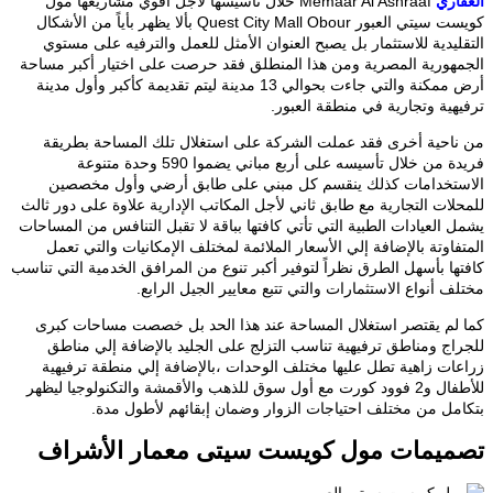
اري
Memaar Al Ashraaf خلال تأسيسها لأجل أقوي مشاريعها مول
كويست سيتي العبور Quest City Mall Obour بألا يظهر بأياً من الأشكال
يدية للاستثمار بل يصبح العنوان الأمثل للعمل والترفيه على مستوي
هورية المصرية ومن هذا المنطلق فقد حرصت على اختيار أكبر مساحة
أرض ممكنة والتي جاءت بحوالي 13 مدينة ليتم تقديمة كأكبر وأول مدينة
هية وتجارية في منطقة العبور.
احية أخرى فقد عملت الشركة على استغلال تلك المساحة بطريقة
فريدة من خلال تأسيسه على أربع مباني يضموا 590 وحدة متنوعة
تخدامات كذلك ينقسم كل مبني على طابق أرضي وأول مخصصين
لات التجارية مع طابق ثاني لأجل المكاتب الإدارية علاوة على دور ثالث
العيادات الطبية التي تأتي كافتها بباقة لا تقبل التنافس من المساحات
اوتة بالإضافة إلي الأسعار الملائمة لمختلف الإمكانيات والتي تعمل
ها بأسهل الطرق نظراً لتوفير أكبر تنوع من المرافق الخدمية التي تناسب
 أنواع الاستثمارات والتي تتبع معايير الجيل الرابع.
لم يقتصر استغلال المساحة عند هذا الحد بل خصصت مساحات كبرى
اج ومناطق ترفيهية تناسب التزلج على الجليد بالإضافة إلي مناطق
ات زاهية تطل عليها مختلف الوحدات ،بالإضافة إلي منطقة ترفيهية
للأطفال و2 فوود كورت مع أول سوق للذهب والأقمشة والتكنولوجيا ليظهر
مل من مختلف احتياجات الزوار وضمان إبقائهم لأطول مدة.
يمات مول كويست سيتى معمار الأشراف