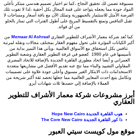
قة تضمن لك تحقيق النجاح ،كما تم اختيار تصميم هندسي مبتكر بأعلى
اد جودة مما يجعله يتواجد على قمة المجال بكل أحقية ،لذا لا تفوت تلك
صة الأمثل للاستثمار بالجمهورية وتملك الآن مع باقة أسعار ومساحات لا
ل التنافس وتمتع بالتقسيط المريح على أطول الفترات التي تمتاز بالخلو
من أي فوائد.
 تُعد شركة معمار الأشراف للتطوير العقاري
Memaar Al Ashraaf
من
 الكيانات المؤثرة على تحول مفهوم العقار بمختلف مجالات ونقله لمرتبة
نافس بكل استحقاق مع الأسواق العالمية ،ويأتي هذا التميز بداية من
تأسيسها في عام 1980 كعضو في غرفة التطوير العقاري وشعبة التطوير
عمراني و أيضا اتحاد مطوري القاهرة الجديدة بالإضافة للاتحاد المصري
مقاولي التشييد والبناء مما نتج عنه تقديم الأفضل في مشاريعها متعددة
ستخدامات ذات الابتكار الغير مسبوق وأعلى جودة علاوة على تصميمات
امل يتبع أحدث المعايير العالمية مما جعلها تحصد ثقة أكبر شريحة من
العملاء بالإضافة إلي حصدها ثلاث شهادات أيزو.
ز مشروعات شركة معمار الأشراف للتطوير
قاري
هوب القاهرة الجديدة Hope New Cairo
ذا كور القاهرة الجديدة The Core New Cairo
ع مول كويست سيتي العبور