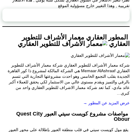
ً لتغير الاسعار في السوق العقاري بشكل شبه يومي , هذه الأسعار
ية , وهذا التغيير خارج مسؤولية الموقع
محتويات الصفحة
طور العقاري معمار الأشراف للتطوير
قاري
 معمار الأشراف للتطوير العقاري شركة معمار الأشراف للتطوير
العقاري Memaar AlAshraaf هي الشركة المالكة لمشروع ذا كور القاهرة
يدة بقلب التجمع الخامس وهو احدث مشروعتها التجارية التي تتسم
قي والتميز ويقدم مستوى عالي من الاستثمار لكي يحقق للعملاء أكبر
 مادي، كما تعد شركة معمار الاشراف للتطوير العقاري واحد من
ى…
المزيد عن المطور →
مواصفات مشروع كويست سيتي العبور Quest City
Ob
مول كويست سيتي في قلب منطقة العبور بإطلالة على محور العبور