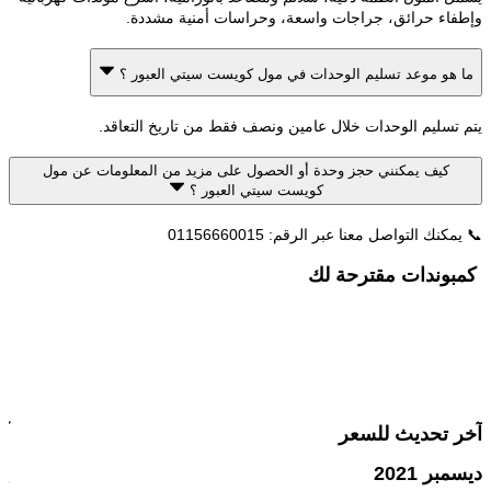
اء حرائق، جراجات واسعة، وحراسات أمنية مشددة.
هو موعد تسليم الوحدات في مول كويست سيتي العبور ؟
تسليم الوحدات خلال عامين ونصف فقط من تاريخ التعاقد.
كيف يمكنني حجز وحدة أو الحصول على مزيد من المعلومات عن مول
كويست سيتي العبور ؟
نك التواصل معنا عبر الرقم: 01156660015
وندات مقترحة لك
 تحديث للسعر
آخر ت
ر 2021
يوليو 2025