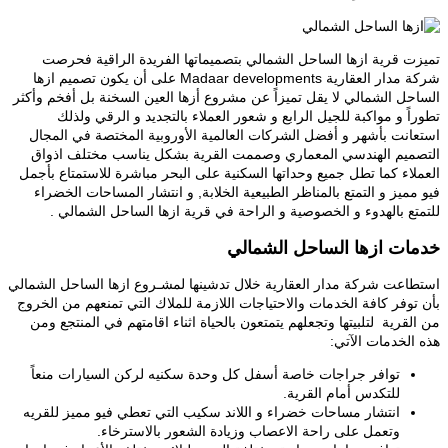
تميزت قرية ازها الساحل الشمالي بتصميماتها الفريدة الراقية فحرصت
شركة مدار العقارية Madaar developments على أن يكون تصميم ازها
الساحل الشمالي لا يقل تميزاً عن مشروع أزها العين السخنة بل أفخم وأكثر
تطوراً و مواكبة للجيل الرابع و شعور العملاء بالتجديد و الرقي ولذلك
استعانت بأشهر و أفضل الشركات العالمية الأوروبية المختصة في المجال
التصميم الهندسي المعماري وصممت القرية بشكل يناسب مختلف اذواق
العملاء كما تطل جميع وحداتها السكنية على البحر مباشرة للاستمتاع بأجمل
فيو مميز و التمتع بالمناظر الطبيعية الخلابة, و انتشار المساحات الخضراء
للتمتع بالهدوء و الخصوصية و الراحة في قرية ازها الساحل الشمالي .
خدمات ازها الساحل الشمالي
استطاعت شركة مدار العقارية خلال تدشينها لمشـروع ازها الساحل الشمالي
بأن توفر كافة الخدمات والاحتياجات اللازمة للملاك التي تمنعهم من الخروج
من القرية لتلبيتها وتجعلهم يتمتعون بالحياة اثناء اقامتهم في المنتجع ومن
هذه الخدمات الآتي:
توافر جراجات خاصة أسفل كل وحدة سكنيه لركن السيارات منعاً
للتكدس أمام القرية.
انتشار مساحات خضراء و اللاند سكيب التي تعطي فيو مميز للقريه
وتعمل على راحة الاعصاب وزيادة الشعور بالاسترخاء.