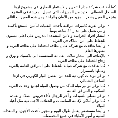
كما أضافت شركة مدار للتطوير والاستثمار العقاري في مشروع ازها
الساحل الشمالي العديد من المميزات التي تسهل المعيشة في المنتجع
وتجعل العميل يشعر بالمزيد من الأمان والراحة ومن هذه المميزات التالي:
توفر القريه كاميرات مراقبة بأحدث التقنيات لتأمين المنتجع بأكمله
والتي تعمل على مدار 24 ساعة يومياً.
انتشار افراد الحراسة والامن المشددة المدربين على اعلى مستوى
للحفاظ على أمن الملاك في القرية.
و أيضا تعاقدت مع شركة عمال نظافة للحفاظ على نظافة القرية و
مظهرها العام.
بالإضافة الى انتشار سلات القمامة المنقسمة الى بلاستيك و ورق و
زجاج للحفاظ على نظافة القريه.
كما تعاقدت مع شركة صيانة للحفاظ على المرافق العامة بالقرية
وعملها باستمرار.
توافر مولدات كهربائية للحد من انقطاع التيار الكهربي في ازها
الساحل الشمالي.
كما توفر مواتير مياه للتأكد من وصول المياه لجميع وحدات القريه
السكنية و المرافق العامة.
توافر مصلى للسيدات و آخر للرجال لأداء فروض الصلاة والعبادة.
كما توفر أماكن لإقامة المناسبات و الحفلات الاجتماعية مثل أعياد
الميلاد.
و أيضا مستشفى يعمل طوال اليوم و مجهز بأحدث الأجهزة و المعدات
الطبية و أمهر الأطباء في جميع التخصصات.