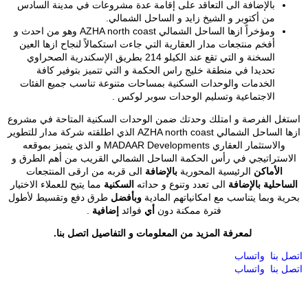
بالإضافة الى التعاقد على إقامة عدة مشروعات في مدينة السادس
من أكتوبر و الشيخ زايد و الساحل الشمالي.
ومؤخراً ازها الساحل الشمالي AZHA north coast وهو من احدث و
أفخم منتجعات مدار العقارية التي جاءت استكمالاً لنجاح ازها العين
السخنة و التي تقع عند الكيلو 214 بطريق الإسكندرية الصحراوي
تحديدا في منطقة خليج راس الحكمة و التي تتميز بتوفير كافة
الخدمات والوحدات السكنية بمساحات متنوعة تناسب جميع الفئات
الاجتماعية وتسليم الوحدات سوبر لوكس .
استغل الفرصة و امتلك وحدتك ضمن الوحدات السكنية المتاحة في مشروع
ازها الساحل الشمالي AZHA north coast الذي اطلقته شركة مدار للتطوير
والاستثمار العقاري MADAAR Developments و الذي يتميز بموقعه
الاستراتيجي في رأس الحكمة الساحل الشمالي القريب من أهم الطرق و
الأماكن
الرئيسية المحورية
بالإضافة
الى قربه من ارقى المنتجعات
الساحلية
بالإضافة
الى تعدد وتنوع و حداته
السكنية
مما يتيح للعملاء الاختيار
بحرية وبما يتناسب مع امكانياتهم المادية
وبأفضل
طرق دفع وتقسيط لأطول
فترة ممكنة دون
أي
فوائد
إضافية
.
لمعرفة المزيد من المعلومات و التفاصيل اتصل بنا.
اتصل بنا
واتساب
اتصل بنا
واتساب