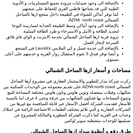
بالإضافة الى وجود صيدليات مزودة بجميع المستلزمات و الأدوية
الطبية التي قد يحتاجها قاطني القري للحفاظ على صحتهم.
كما توفر أماكن للشواء في الطبيعة داخل منتجع ازها بالساحل
الشمالي AZHA north coast.
بالإضافة الى وجود أماكن وسط الطبيعة الجذابة لممارسة اليوجا
لتجديد الطاقة و الأمل و الاسترخاء و طرد الطاقة السلبية.
تزويد قرية ازها الساحل الشمالي بخدمة الانترنت و الواي فاي فائق
السرعة لإنجاز العمل.
بالإضافة الى خدمة غسل و كي الملابس Laundry في المنتجع.
و أيضا توفر فندق 5 نجوم لاستقبال زوار القرية و خدمتهم على أعلى
مستوى.
مساحات و أسعار ازها الساحل الشمالي
ركزت شركة مدار للتطوير والاستثمار العقاري في مشروع أزها الساحل
الشمالي AZHA north coast على تقديم مجموعه من الوحـدات السكنية بين
شاليهات وفيلات منفصله وتوين هاوس وتاون هاوس مختلفة المساحة للبيع
وتتنوع المساحات بها فتتكون الشاليهات من غرفة وحتى 4 غرف اما بالنسبة
للأسعار فقدمت الشركة أفضل الأسعار غير قابلة للمنافسة مع غيرها من
الشركات العقارية و التي تلائم مختلف الطبقات الاجتماعية الراغبة في امتلاك
وحدات في القرية كما ذكرت الشركة المطورة والمالكة للمشروع عن
تسليمها للوحدات متشطبة سوبر لوكس.
طرق دفع و أنظمة سداد ازها الساحل الشمالي