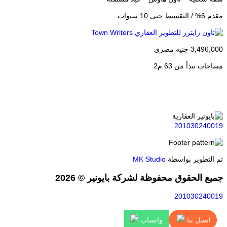
مقدم 6% / التقسيط حتى 10 سنوات
مقدم 0%
3,496,000 جنيه مصري
000
مساحات تبدأ من 63 م2
مس
201030240019
تم التطوير بواسطة
MK Studio
جميع الحقوق محفوظة لشركة بايونير © 2026
201030240019
اتصل بنا
واتساب