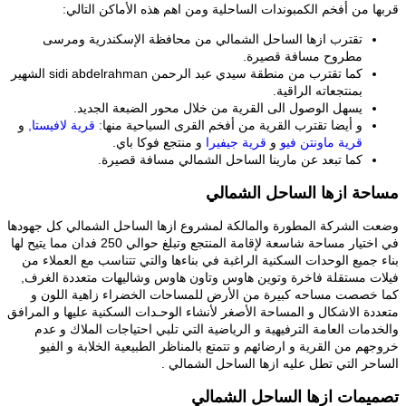
قربها من أفخم الكمبوندات الساحلية ومن اهم هذه الأماكن التالي:
تقترب ازها الساحل الشمالي من محافظة الإسكندرية ومرسى
مطروح مسافة قصيرة.
كما تقترب من منطقة سيدي عبد الرحمن sidi abdelrahman الشهير
بمنتجعاته الراقية.
يسهل الوصول الى القرية من خلال محور الضبعة الجديد.
و أيضا تقترب القرية من أفخم القرى السياحية منها:
قرية لافيستا,
و
قرية ماونتن فيو
و
قرية جيفيرا
و منتجع فوكا باي.
كما تبعد عن مارينا الساحل الشمالي مسافة قصيرة.
مساحة ازها الساحل الشمالي
وضعت الشركة المطورة والمالكة لمشروع ازها الساحل الشمالي كل جهودها
في اختيار مساحة شاسعة لإقامة المنتجع وتبلغ حوالي 250 فدان مما يتيح لها
بناء جميع الوحدات السكنية الراغبة في بناءها والتي تتناسب مع العملاء من
فيلات مستقلة فاخرة وتوين هاوس وتاون هاوس وشاليهات متعددة الغرف,
كما خصصت مساحه كبيرة من الأرض للمساحات الخضراء زاهية اللون و
متعددة الاشكال و المساحة الأصغر لأنشاء الوحـدات السكنية عليها و المرافق
والخدمات العامة الترفيهية و الرياضية التي تلبي احتياجات الملاك و عدم
خروجهم من القرية و ارضائهم و تتمتع بالمناظر الطبيعية الخلابة و الفيو
الساحر التي تطل عليه ازها الساحل الشمالي .
تصميمات ازها الساحل الشمالي