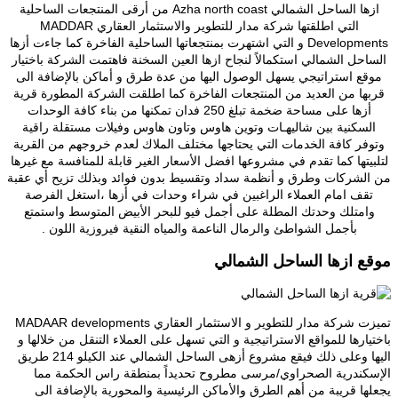
ازها الساحل الشمالي Azha north coast من أرقى المنتجعات الساحلية
التي اطلقتها شركة مدار للتطوير والاستثمار العقاري MADDAR
Developments و التي اشتهرت بمنتجعاتها الساحلية الفاخرة كما جاءت أزها
الساحل الشمالي استكمالاً لنجاح ازها العين السخنة فاهتمت الشركة باختيار
موقع استراتيجي يسهل الوصول اليها من عدة طرق و أماكن بالإضافة الى
قربها من العديد من المنتجعات الفاخرة كما اطلقت الشركة المطورة قرية
أزها على مساحة ضخمة تبلغ 250 فدان تمكنها من بناء كافة الوحدات
السكنية بين شاليهـات وتوين هاوس وتاون هاوس وفيلات مستقلة راقية
وتوفر كافة الخدمات التي يحتاجها مختلف الملاك لعدم خروجهم من القرية
لتلبيتها كما تقدم في مشروعها افضل الأسعار الغير قابلة للمنافسة مع غيرها
من الشركات وطرق و أنظمة سداد وتقسيط بدون فوائد وبذلك تزيح أي عقبة
تقف امام العملاء الراغبين في شراء وحدات في أزها ،استغل الفرصة
وامتلك وحدتك المطلة على أجمل فيو للبحر الأبيض المتوسط واستمتع
بأجمل الشواطئ والرمال الناعمة والمياه النقية فيروزية اللون .
موقع ازها الساحل الشمالي
تميزت شركة مدار للتطوير و الاستثمار العقاري MADAAR developments
باختيارها للمواقع الاستراتيجية و التي تسهل على العملاء التنقل من خلالها و
اليها وعلى ذلك فيقع مشروع أزهى الساحل الشمالي عند الكيلو 214 طريق
الإسكندرية الصحراوي/مرسى مطروح تحديداً بمنطقة راس الحكمة مما
يجعلها قريبة من أهم الطرق والأماكن الرئيسية والمحورية بالإضافة الى