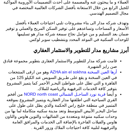
العملاء و ما يبحثون عنه والمصممة على أحدث التصميمات الأوروبية المواكبة
للجيل الرابع من خلال الاستعانة بأفضل الشركات العالمية المختصة في
مجال التصميم الهندسي.
وتهدف شركه مدار الى بناء مشروعات تلبي احتياجات العملاء بأفضل
الأسعار و المساحات وتساعدهم على توفير السكن المريح والعملي و توفير
ضمان بعد التسليم و من عوامل نجاح سمعة شركة مدار هو تسليمها
للوحدات السكنية في الموعد المحدد وبتشطيب سوبر لوكس.
أبرز مشاريع مدار للتطوير والاستثمار العقاري
قامت شركة مدار للتطوير والاستثمار العقارى بتطوير مجموعة فنادق
صن رايز الشهيرة.
أزها العين السخنة AZHA ain el sokhna
وهو من ارقى المنتجعات
في العين السخنة و يقع على طـريق السويس عند الكيلو 125 من
القاهرة و التي تطل على شواطئ البحـر الأحمر كما يتميز المشروع
بتوفير كافة الخدمات الترفيهية والرياضية للملاك.
و أيضا
قرية نورد الساحـل الشمالي NORD north coast
من أفخم
القري السياحية التي اطلقتها مدار العقارية ويتميز المشروع بموقعه
المتميز في منطقة خليج راس الحكمة والذي يطل على طول على
ساحل البحـر الأبيض المتوسط وتعد مدينة سكنيه متكاملة لما بها من
وحدات سكنيه متنوعة ومتعددة من الشاليهات والتوين هاوس والتاون
هاوس والفيلات الفاخرة بالإضافة الى الخدمات والمرافق العامة
والترفيهية لتلبية كافة احتياجات الملاك وزور القرية .