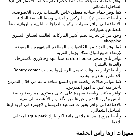
توافر حمامات سباحة مختلفة الحجم لتلائم مختلف الأعمار في ازها
الساحل الشمالي.
كما توفر حمام سباحة مغطي خاص بالسيدات لزيادة الخصوصية.
و أيضا تخصيص تركات للركض والمشي وسط الطبيعة الخلابة.
بالإضافة الى توافر ممرات لركوب الدراجات النارية و الهوائية منعاً
للتصادم بالسيارات.
وجود مراكز تجارية تضم أشهر الماركات العالمية لعشاق التسوق
shopping.
كما توفر العديد من الكافيهات و المطاعم المشهورة و المتنوعة
لإرضاء جميع اذواق ملاك وزوار القرية.
توافر نادي صحي club house به سبا spa وجاكوزي للاسترخاء
والعناية بالبشرة.
و أيضا توافر صالونات تجميل للرجال والسيدات Beauty center
للاهتمام بالشعر والبشرة.
كما يتوافر صالات رياضية gym للتمتع بلياقة بدنية من خلال التمرين
باحترافية علي يد امهر المدربين.
توافر ملاعب رياضية مجهزة على اعلى مستوى لممارسة رياضة
التنس وكورة القدم و غيرها من الألعاب و الأنشطة الرياضية.
بالإضافة الى توافر بحيرات صناعية (كريستال لاجونز) في قرية ازها
الساحل الشمالي.
و أيضا مزودة بمدينة ملاهي مائية اكوا بارك aqua park لمختلف
الاعمار.
مميزات ازها راس الحكمة