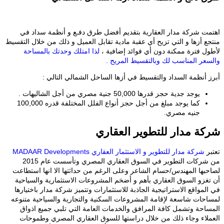
اهتمت شركة مدار العقارية بتقديم أفضل طرق دفـع و أنظمة سداد في
منتجع أزها و التي تزيح أي عقبة مادية تقابل العميل و ذلك من خلال التقسيط
لأطول فترة ممكنة دون أي فوائد إضافية ،
لذا امتلك وحدتك بالمساحة
والسعر المناسب لك وبالتقسيط المريح .
أبرز أنظمة السداد والتقسيط في أزها الساحل الشمالي التالي :
يوجد جدية حجز قدرها 50,000 جنية مصري من أجل الشاليهات .
كما يوجد مبلغ من أجل حجز أنواع الفلل المختلفة قدره 100,000
جنيه مصري.
شركة مدار للتطوير العقاري
تعتبر
شركة مدار للتطوير و الاستثمار العقاري MADAAR Developments
من شركات التطوير في السوق العقاري المصري وتأسست عام 2015
لصاحبها المهندس/حسام الشاعر وعلى الرغم من حداثتها الا انها استطاعت
أن تغزو السوق العقاري بأهم و أضخم المشروعات الاستثمارية والسياحية
في المواقع الاستراتيجية الجاذبة للاستثمارات وتتميز شركة مدار باختيارها
لمساحات شاسعة لإقامة المشروعات السكنية والتجارية والسياحية متنوعه
المساحة وتشمل كافة المرافق والخدمات العامة التي تلبي جميع اذواق
العملاء وجاء ذلك من خلال دراستها للسوق العقاري المصري وطموحات