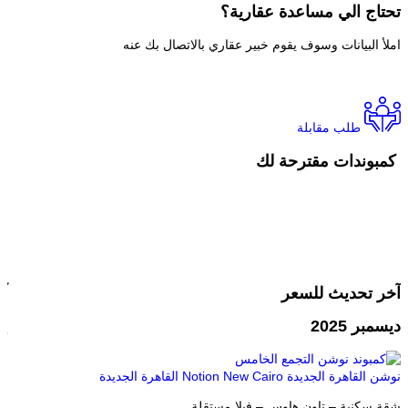
تحتاج الي
مساعدة عقارية؟
املأ البيانات وسوف يقوم خبير عقاري بالاتصال بك عنه
طلب مقابلة
كمبوندات مقترحة لك
آخر تحديث للسعر
آ
ديسمبر 2025
يون
نوشن القاهرة الجديدة Notion New Cairo
القاهرة الجديدة
ذا 
شقة سكنية – تاون هاوس – فيلا مستقلة
مك