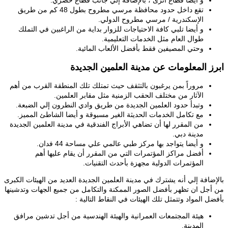
و أيضا قطاع أثرى ، بالإضافة إلي جانب قطاع حضري.
تقع داخل حدود محافظة مرسي مطروح بطول 48 كم من طريق
الإسكندرية / مرسي مطروح الدولي.
و أيضا تلبي كافة الاحتياجات للزوار بداية من الراغبين في التملك
طوال العام مثل الخدمات التعليمية.
وحتي المصيفين فقط بأفضل الألعاب المائية.
ابرز المعلومات عن مدينة العلمين الجديدة
مروراً بمن يرغبون بالتثقف حيث تمتلك تلك المنطقة القرب من أهم
الآثار من مختلف الحقب الزمنية مثل مقابر العلمين.
وتبدأ حدود العلمين الجديدة من طريق وادي النطرون إلي الضبعة.
مع تكامل الخدمات الحديثة الغير مسبوقة و أيضا الشاطئ المميز.
من المقرر لها أن تضاهي الأبراج الفندقية في مدينة العلمين الجديدة
مدينة دبي.
و أيضا يتواجد بها مركز طبي عالمي علي مساحة 44 فدان.
أفضل مراكز المؤتمرات التي من المقرر أن يقام عليها أهم
المؤتمرات الدولية مجهزة بأحدث التقنيات.
بالإضافة إلي أنه يشترك في مدينة العلمين الجديدة العديد من الهيئات الكبرى
من أجل ان تظهر بأفضل الصور الممكنة والتكامل من جميع الجهات وتدشينها
بأفضل المواد وتتمثل تلك الهيئات في النقاط التالية :
هيئة المجتمعات العمرانية والهيئة الهندسية من أجل تدشين مرافق
المدينة.