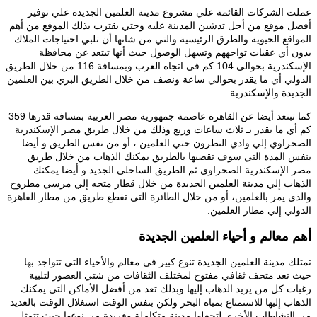
عملت الشركات القائمة علي مشروع مدينة العلمين الجديدة علي توفير
أفضل موقع من أجل تدشين المدينة عليه وحتي يقترب بذلك الموقع من أهم
المواقع الحيوية والطرق الرئيسية والتي من شانها أن تلبي احتياجات الملاك
بدون أي عقبات تواجههم وتسهل الوصول حيث أنها تبتعد عن محافظة
الإسكندرية بحوالي 104 كم في اتجاه الغرب وبمسافة 116 من خلال الطريق
الدولي أي ما يقدر بحوالي ساعة ونصف من خلال الطريق البري بين العلمين
الجديدة والإسكندرية.
كما تبتعد أيضا عن القاهرة عاصمة جمهورية مصر العربية بمسافة قدرها 359
كم أي ما يقدر بـ ثلاث ساعات وربع وذلك من خلال طريق مصر الإسكندرية
الصحراوي إلي وادي النطرون حتي العلمين ، أو من نفس الطريق و أيضا
بنفس المدة التي سوف تقضيها بالطريق يمكنك الذهاب من خلال طريق
مصر الإسكندرية الصحراوي ثم الطريق الساحلي الجديد و أيضا يمكنك
الذهاب إلي مدينة العلمين الجديدة من خلال قطار متجه إلي مرسي مطروح
والذي يمر بالعلمين، أو من خلال الطائرة التي تقطع طريق من مطار القاهرة
الدولي إلي مطار العلمين.
أهم معالم و أحياء العلمين الجديدة
تمتلك مدينة العلمين الجديدة تنوع كبير في معالم والأحياء التي تتواجد بها
حيث تعد متحف ثقافي مفتوح لمختلف الثقافات من شتي العصور لتلبية
رغبات كل من يريد الذهاب إليها وبذلك تعد من أفضل الأماكن التي يمكنك
الذهاب إليها للاستمتاع بمياه البحر ولكن بنفس الوقت استغلال الوقت بالعديد
من النشاطات الأخرى لتجعلها مدينة متكاملة وفريدة من نوعها حيث تتمثل