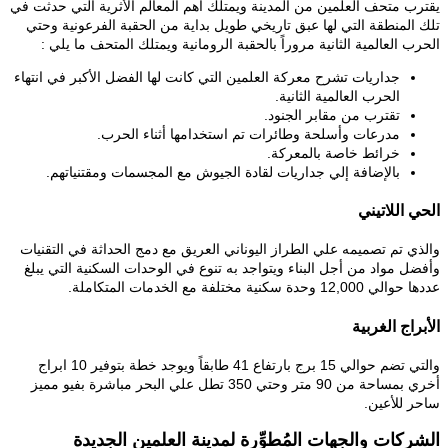
يقترب متحف العلمين من المدينة ويمتلك أهم المعالم الأثرية التي حدثت في
تلك المنطقة التي لها عبق تاريخي طويل بداية من الحقبة الفرعونية وحتي
الحرب العالمية الثانية مروراً بالحقبة الرومانية ويمتلك المتحف ما يلي :
جداريات تشرح معركة العلمين التي كانت لها الفضل الأكبر في انتهاء
الحرب العالمية الثانية.
تقترب من مقابر الجنود.
مدرعات وأسلحة وطائرات تم استخدامها أثناء الحرب.
خرائط خاصة بالمعركة.
بالإضافة إلي جداريات لقادة الجيوش مع المجسمات ومقتنياتهم.
الحي اللاتيني
والذي تم تصميمه علي الطراز اليوناني العريق مع دمج الحداثة في التقنيات
وأفضل مواد من أجل البناء ويتواجد به تنوع في الوحدات السكنية التي يبلغ
عددها حوالي 12,000 وحدة سكنية مختلفة مع الخدمات المتكاملة.
الأبراج الغربية
والتي تضم حوالي 15 برج بارتفاع 41 طابقاً ويوجد خطة بتوفير 10 ابراج
أخري بمساحة من 90 متر وحتي 350 تطل علي البحر مباشرة بفيو مميز
ساحر للأعين.
الشركات والجهات المُطوِّرة لمدينة العلمين الجديدة