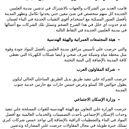
قامت العديد من الشركات والجهات بالاشتراك في تدشين مدينة العلمين
الجديدة كل منهم متخصص في شئ معين حتي يحدثوا تكامل وتظهر المدينة
بأفضل الصور الممكنة مع استخدام أقوي التقنيات الحديثة في البناء لضمان
عدم حدوث اي خلل في هذا الصرح الضخم وتتمثل تلك الشركات مع أعمالها
في مدينة العلمين الجديدة في النقاط التالية :
هيئة المجتمعات العمرانية والهيئة الهندسية
والتي حرصت علي تأسيس مرافق مدينة العلمين بأفضل المواد جودة وقوة
مثل محطة مياه وشبكة صرف صحي و أيضا شبكات الكهرباء التي تغطي
كافة المدينة بالإضافة إلي البنية التحتية.
شركة المقاولون العرب
حرصت الشركة علي تنفيذ طريق بديل الطريق الساحلي الحالي ليكون
بطول حوالس 38 كسلو وعرض خمس حارات مع حارتين خدمة جنوب
المدينة.
وزارة الإسكان
الاجتماعي
حرصت الوزارة علي التعاون مع الهيئة الهندسية للقوات المسلحة علي تنفيذ
وحدات الإسكان الإجتماعي بأحدث التصميمات والخدمات العالمية مع أفضل
المواد في البناء والتشطيبات الراقية بالإضافة إلي تواجد خمس شركات كبري
تمتلك خبرة طويلة في مجال المقاولات حرصت علي المشاركة وتدشين