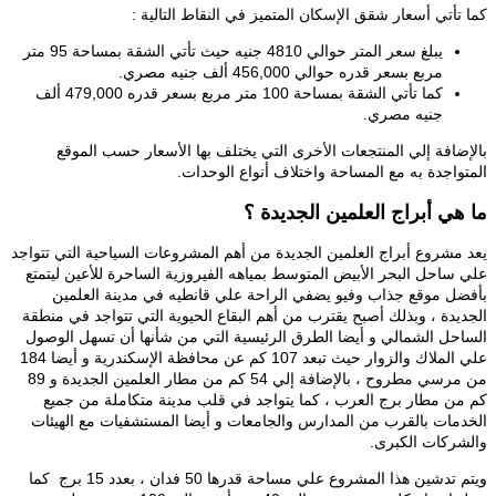
كما تأتي أسعار شقق الإسكان المتميز في النقاط التالية :
يبلغ سعر المتر حوالي 4810 جنيه حيث تأتي الشقة بمساحة 95 متر
مربع بسعر قدره حوالي 456,000 ألف جنيه مصري.
كما تأتي الشقة بمساحة 100 متر مربع بسعر قدره 479,000 ألف
جنيه مصري.
بالإضافة إلي المنتجعات الأخرى التي يختلف بها الأسعار حسب الموقع
المتواجدة به مع المساحة واختلاف أنواع الوحدات.
ما هي أبراج العلمين الجديدة ؟
يعد مشروع أبراج العلمين الجديدة من أهم المشروعات السياحية التي تتواجد
علي ساحل البحر الأبيض المتوسط بمياهه الفيروزية الساحرة للأعين ليتمتع
بأفضل موقع جذاب وفيو يضفي الراحة علي قانطيه في مدينة العلمين
الجديدة ، وبذلك أصبح يقترب من أهم البقاع الحيوية التي تتواجد في منطقة
الساحل الشمالي و أيضا الطرق الرئيسية التي من شأنها أن تسهل الوصول
علي الملاك والزوار حيث تبعد 107 كم عن محافظة الإسكندرية و أيضا 184
من مرسي مطروح ، بالإضافة إلي 54 كم من مطار العلمين الجديدة و 89
كم من مطار برج العرب ، كما يتواجد في قلب مدينة متكاملة من جميع
الخدمات بالقرب من المدارس والجامعات و أيضا المستشفيات مع الهيئات
والشركات الكبرى.
ويتم تدشين هذا المشروع علي مساحة قدرها 50 فدان ، بعدد 15 برج كما