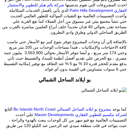
احدث المشروعات التي تقوم بتدشينها
شركة بالم هيلز للتطوير والاستثمار
العقاري Palm Hills Development
الذي يأتي بأفضل الخدمات المتكاملة
وأحدث التصميمات العالمية مع التقنيات المواكبة للتطور العالمي الحديث
حتي تنشأ مجتمع بيئي غير مسبوق من أجل العملاء كما تقع القرية علي
مساحة تقدر بحوالي 40 فدان تحديداً خلف أبراج العلمين مباشرة بالقرب من
الطريق الساحلي الدولي وطرق وادي النطرون.
بالإضافة إلي أن وحدات المشروع تتوفر بتنوع كبير مع الأسعار حتي تناسب
كافة الاحتياجات والإمكانيات ، فتبدأ مساحات الوحدات من 105 متر مربع
وحتي 174 متر مربع ، و أيضا تتوفر الأسعار بحوالي 3,563,900 مليون جنيه
مصري ، مع الحرص علي تقديم أفضل أنظمة للسداد والتقسيط حيث تأتي
بدفع مقدم للحجز قدره 10 % مع 5 % عند التعاقد مع توفير إمكانية التقسيط
حتي 6 سنوات متساويين في القيمة بدون أي فوائد.
بو ايلاند الساحل الشمالي
كما يوجد
مشروع بو ايلاند الساحل الشمالي Bo Islands North Coast
التابع
ل
شركة مكسيم للتطوير العقاري Maxim Developments
علي أحدث
التصميمات العالمية مع فيو مبهر من كل الوحدات يبعث بالهدوء والراحة ،
حيث يتواجد في قلب منطقة سيدي عبد الرحمن عند الكيلو 120 من طريق