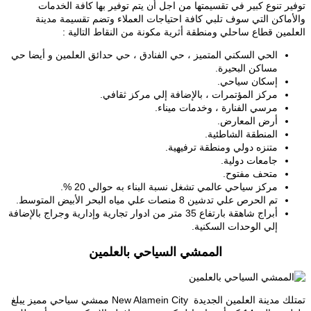
توفير تنوع كبير في تقسيمتها من اجل أن يتم توفير بها كافة الخدمات
والأماكن التي سوف تلبي كافة احتياجات العملاء وتضم تقسيمة مدينة
العلمين قطاع ساحلي ومنطقة أثرية مكونة من النقاط التالية :
الحي السكني المتميز ، حي الفنادق ، حي حدائق العلمين و أيضا حي
مساكن البحيرة.
إسكان سياحي.
مركز المؤتمرات ، بالإضافة إلي مركز ثقافي.
مرسي الفنارة ، وخدمات ميناء.
أرض المعارض.
المنطقة الشاطئية.
متنزه دولي ومنطقة ترفيهية.
جامعات دولية.
متحف مفتوح.
مركز سياحي عالمي تشغل نسبة البناء به حوالي 20 %.
تم الحرص علي تدشين 8 منصات علي مياه البحر الأبيض المتوسط.
أبراج شاهقة بارتفاع 35 متر من ادوار تجارية وإدارية وجراج بالإضافة
إلي الوحدات السكنية.
الممشي السياحي بالعلمين
تمتلك مدينة العلمين الجديدة New Alamein City ممشي سياحي مميز يبلغ