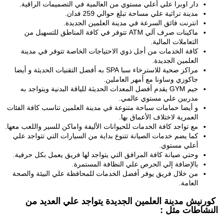
دار اوبرا علي أعلي مستوي من العالمية في التصميمات الراقية.
مدينة تراثية علي مساحة تبلغ حوالي 259 فدان.
انترنت فائق السرعة في مدينة العلمين الجديدة.
ماكينات صرف آلي ATM تتوفر في كافة المناطق للتسهيل من
التعاملات المالية.
كافة الخدمات من أجل ذوي الاحتياجات الخاصة تتوفر في مدينة
العلمين الجديدة.
مراكز صحية للاسترخاء سبا SPA به أفضل التقنيات الحديثة و أيضا
جاكوزي وساونا مع أمهر العاملين.
جيم GYM يقدم أفضل المعدات الحديثة للياقة البدنية ويتواجد به
مدربين علي مستوي عالمي.
و أيضا حمامات سباحة متنوعة في مدينة العلمين تناسب كافة الفئات
العمرية لاختلاف الأعماق بها.
مع تواجد كافة الخدمات للحيوانات الأليفة واماكن للسير واللعب معها.
كما يضم خدمات الصيانة تتنوع بداية من السيارات التي تتواجد علي
أعلي مستوي.
وحتي صيانة كافة المرافق التي يتواجد لها فريق يعمل بكل حرفية.
بالإضافة إلي الحرص علي النظافة المستمرة.
من خلال فريق يوفر أفضل الخدمات للمحافظة علي البيئة والصحة
العامة.
كورنيش مدينة العلمين الجديدة يتواجد علي العديد من
النشاطات مثل :