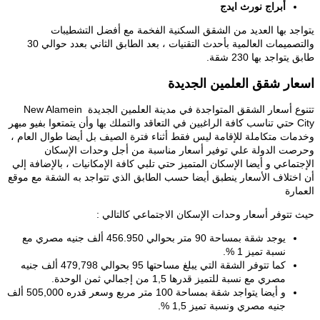
أبراج نورث ايدج
يتواجد بها العديد من الشقق السكنية الفخمة مع أفضل التشطيبات
والتصميمات العالمية بأحدث التقنيات ، بعد الطابق الثاني بعدد حوالي 30
طابق يتواجد بها 230 شقة.
اسعار شقق العلمين الجديدة
تتنوع أسعار الشقق المتواجدة في مدينة العلمين الجديدة New Alamein
City حتي تناسب كافة الراغبين في التعاقد والتملك بها وأن يتمتعوا بفيو مبهر
وخدمات متكاملة للإقامة ليس فقط أثناء فترة الصيف بل أيضا طوال العام ،
وحرصت الدولة علي توفير أسعار مناسبة من أجل وحدات الإسكان
الإجتماعي و أيضا الإسكان المتميز حتي تلبي كافة الإمكانيات ، بالإضافة إلي
أن اختلاف الأسعار ينطبق أيضا حسب الطابق الذي تتواجد به الشقة مع موقع
العمارة
حيث تتوفر أسعار وحدات الإسكان الاجتماعي كالتالي :
يوجد شقة بمساحة 90 متر بحوالي 456.950 ألف جنيه مصري مع
نسبة تميز 1 %.
كما تتوفر الشقة التي يبلغ مساحتها 95 بحوالي 479,798 ألف جنيه
مصري مع نسبة للتميز قدرها 1,5 من إجمالي ثمن الوحدة.
و أيضا يتواجد شقة بمساحة 100 متر مربع وسعر قدره 505,000 ألف
جنيه مصري ونسبة تميز 1,5 %.