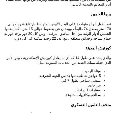
أبرز المعالم بالمدينة كالتالي :
برجا العلمين
تعد أطول أبراج متواجدة علي البحر الأبيض المتوسط بارتفاع قدره حوالي
170 متر بمعدل 74 طابقاً ، ويبعدان عن بعضهما حوالي 15 متر ، كما يضموا
الخمس أدوار الولية من أجل مناطق الترفيه ، وبين كل 20 دور يوجد دور به
حمام سباحة وحدائق متعلقة ، مع عدد 22 وحدة سكنية في كل دور.
كورنيش المدينة
والذي يمتد علي طول 14 كم أي ما يعادل كورنيش الإسكندرية ، وهو الأمر
الذي جعله يمتلك العديد من الخدمات المتنوعة مثل:
ميناء لليخوت.
5 حواجز شاطئية تتواجد من الجهة الشرقية.
ممشي سياحي بطول 7 كم.
جراجات.
مسارات للدراجات.
مطاعم وكافيهات متنوعة.
متحف العلمين العسكري