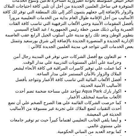
البحر البيض المتوسط بألوانه الفيروزية الساحرة للأعين وتتنوع الخدمات
المتوفرة في ساحل العلمين الجديدة من أجل أن تلبي كافة احتياجات الملاك
والزوار بالإضافة إلي جعلهم ينتمون أكثر إلي تلك المنطقة التي توفر لك كافة
الأساليب من أجل الإقامة طوال العام بداية من الخدمات التعليمية مروراً
بأفضل المقومات الأمنية وحتي الألعاب الترفيهية التي تناسب كافة الفئات
العمرية ويأتي ذبلك ضمن خطة رئيس الجمهورية / عبد الفتاح السيسي
بتطوير الوطن وتعد تلك رابع مدينة علي أسلوب الجيل الرابع عقب العاصمة
الإدارية الجديدة و المنصورة الجديدة بالإضافة إلي شرق بورسعيد وتتمثل
بعض الخدمات التي تتواجد في مدينة العلمين الجديدة كالآتي :
تم التعاون مع أفضل الشركات حتي توفر في المدينة رجال أمن
وحراسة علي أعلي المستويات التدريبية علي مدار الوقت.
كما عملت علي توفير كاميرات المراقبة في كافة الأنحاء ليشعر
الملاك والزوار بالأمان المستمر علي مدار الساعة.
أفضل الألعاب المائية التي تناسب كافة الأعمار وتتواجد بأفضل
الأساليب الأمنية الحديثة.
اكوار بارك Aqua Park تتواجد علي مساحة ضخمة تضم أحدث
الألعاب مناسبة لمختلف الأعمار.
كما حرصت الشركات القائمة علي هذا الصرح الضخم علي أن تضع
أحدث التقنيات لتضع الملاك علي تجربة غير مسبوقة من الأساليب
الحديثة في المعيشة.
و أيضا يلقي الجانب التعليمي اهتماماً كبيراً حيث تم توفير جامعات
علي مستوي عالمي.
كما يوجد العديد من المباني الحكومية.