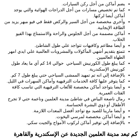
يضم أماكن من أجل ركن السيارات.
كما تم تخصيص مسارات من أجل الدراجات الهوائية والتي يوجد
أماكن أيضا لركنها.
وأخري مخصصة من أجل السير والركض فقط في فيو مبهر يزيد من
الطاقة الإيجابية.
أماكن مصممة من أجل الجلوس والراحة والاستمتاع بهذا الفيو
الخلاب.
و أيضا مطاعم وكافيهات تتواجد علي طول الشاطئ.
تتمتع بتقديم أشهي المأكولات والمشروبات العالمية علي ايدي امهر
الطهاة العالميين.
كما يبلغ طول الكورنيش السياحي حوالي 14 كم أي ما يعاد طول
كورنيش الإسكندرية.
بالإضافة إلي انه تم تمهيد الممشى السياحي حتي يبلغ طول 7 كم.
كما يتوفر عليها كافة الخدمات الترفيهية وأماكن السهرات في الليل.
و أيضا يتواجد أماكن مخصصة للألعاب الترفيهية التي تناسب كافة
الفئات العمرية.
رمال ناصعة البياض في شاطئ مدينة العلمين وناعمة حتي لا تجرح
الأطفال أو ذوي البشرة الحساسة.
و أيضا مارينا للصيد مع تواجد أفضل المعدات اللازمة.
و أيضا أماكن مخصصة لمرسي اليخوت.
بالإضافة إلي توفير أماكن لركوب الأمواج والجيت سكي.
كم تبعد مدينة العلمين الجديدة عن الإسكندرية والقاهرة