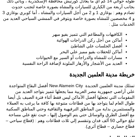
طوله حوالي 14 كم أي ما يعادل كورنيش محافظة الإسكندرية ، ويأتي ذلك
بجانب أربعة من الكباري للسيارات والمشاه بصورة خاصة لتجنب حدوث
تصادم وهم : بوغازي 1 و 2 من أجل السيارات والمشاه ، أما كوبري بوغازي 3
و 4 مخصصين للمشاه بصورة خاصة ويتوفر في الممشي السياحي العديد من
الخدمات مثل :
الكافيهات والمطاعم التي تتميز بفيو مبهر
أماكن من أجل ركن الدراجات الهوائية
أفضل الجلسات علي الشاطئ
أماكن للحفلات بفيو مميز علي البحر
مسارات للمشاه والدراجات أو السير مع الحيوانات
العديد من الأشجار والأزهار الملونة لإضافة الراحة النفسية
خريطة مدينة العلمين الجديدة
تمتلك مدينة العلمين الجديدة New Alamein City أفضل البقاع المتواجدة
علي أراضي جمهورية مصر العربية مما يجعلها تتميز بتواجد العديد من
المقومات التي تجعلها أفضل الأماكن ليس فقط أثناء فترة الصيف بل أيضا
طوال العام لما يتواجد بها من قطاعات متنوعة بها كافة ما يرغب به العملاء
والمستثمرين بداية من المناطق الترفيهية والثقافية وحتي المناطق السكنية
مع أفضل الطرق والوسائل حتي يتم الوصول إليها ، حيث تقع علي مساحة
تبلغ حوالي 50 ألف فدان وتنقسم إلي ثلاث قطاعات وهم : (قطاع سياحي –
قطاع حضاري – قطاع أثري).