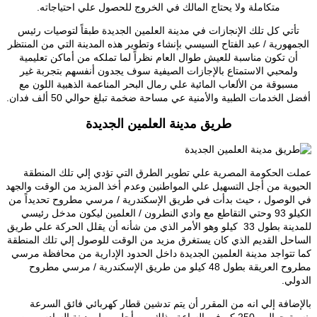
متكاملة ولا يحتاج المالك في الخروج للحصول علي احتياجاته.
تأتي كل تلك الإنجازات في مدينة العلمين الجديدة طبقاً لتوصيات رئيس
الجمهورية / عبد الفتاح السيسي بإنشاء وتطوير هذه المدينة التي من المنتظر
أن تكون مناسبة للعيش طوال العام نظراً لما تملكه من أماكن تعليمية
ولمحبي الاستمتاع بالإجازات الصيفية سوف يجدون أنفسهم بتجربة غير
مسبوقة من الألعاب المائية علي رمال البحر المناعمة الذهبية اللون مع
أفضل الخدمات الطبية والأمنية عي مساحة ضخمة تبلغ حوالي 50 ألف فدان.
طريق مدينة العلمين الجديدة
عملت الحكومة المصرية علي تطوير الطرق التي تؤدي إلي تلك المنطقة
الحيوية من أجل التسهيل علي المواطنين وعدم أخذ المزيد من الوقت والجهد
في الوصول ، حيث بدأت في طريق الإسكندرية / مرسي مطروح تحديداً من
الكيلو 93 وحتي التقاطع مع وادي النطرون / العلمين ليكون مدخل رئيسي
للمدينة بطول 33 كيلو وهو الأمر الذي من شأنه أن يقلل الحركة علي طريق
الساحل القديم الذي كان يستغرق مزيد من الوقت للوصول إلي تلك المنطقة
كما تتواجد مدينة العلمين الجديدة داخل الحدود الإدارية من محافظة مرسي
مطروح العريقة بطول 48 كيلو من طريق الإسكندرية / مرسي مطروح
الدولي.
بالإضافة إلي انه من المقرر أن يتم تدشين قطار كهربائي فائق السرعة