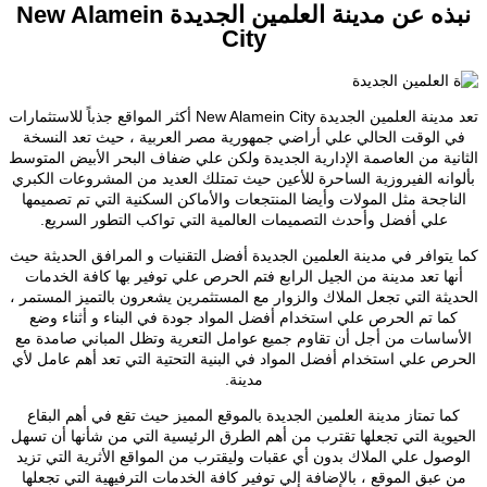
نبذه عن مدينة العلمين الجديدة
New Alamein
City
تعد مدينة العلمين الجديدة New Alamein City أكثر المواقع جذباً للاستثمارات
في الوقت الحالي علي أراضي جمهورية مصر العربية ، حيث تعد النسخة
الثانية من العاصمة الإدارية الجديدة ولكن علي ضفاف البحر الأبيض المتوسط
بألوانه الفيروزية الساحرة للأعين حيث تمتلك العديد من المشروعات الكبري
الناجحة مثل المولات وأيضا المنتجعات والأماكن السكنية التي تم تصميمها
علي أفضل وأحدث التصميمات العالمية التي تواكب التطور السريع.
كما يتوافر في مدينة العلمين الجديدة أفضل التقنيات و المرافق الحديثة حيث
أنها تعد مدينة من الجيل الرابع فتم الحرص علي توفير بها كافة الخدمات
الحديثة التي تجعل الملاك والزوار مع المستثمرين يشعرون بالتميز المستمر ،
كما تم الحرص علي استخدام أفضل المواد جودة في البناء و أثناء وضع
الأساسات من أجل أن تقاوم جميع عوامل التعرية وتظل المباني صامدة مع
الحرص علي استخدام أفضل المواد في البنية التحتية التي تعد أهم عامل لأي
مدينة.
كما تمتاز مدينة العلمين الجديدة بالموقع المميز حيث تقع في أهم البقاع
الحيوية التي تجعلها تقترب من أهم الطرق الرئيسية التي من شأنها أن تسهل
الوصول علي الملاك بدون أي عقبات وليقترب من المواقع الأثرية التي تزيد
من عبق الموقع ، بالإضافة إلي توفير كافة الخدمات الترفيهية التي تجعلها