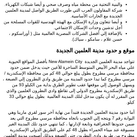
والبنية التحتية من محطة مياه وصرف صحي و أيضا شبكات الكهرباء.
شركة المقاولون العرب التي طورت الطريق الواصل لمدينة العلمين
الجديدة مع الحارات الأساسية.
و أيضا تتعاون وزارة الإسكان مع الهيئة الهندسية للقوات المسلحة من
أجل تدشين وحدات الإسكان الاجتماعي.
بالإضافة إلي أفضل الشركات المصرية العالمية مثل ( أوراسكوم ،
حسن علام ، سامكو ، سياك).
موقع و حدود مدينة العلمين الجديدة
تتواجد مدينة العلمين الجديدة New Alamein City بأفضل المواقع الحيوية
علي مياه البحر الأبيض المتوسط الساحرة للأعين حيث يدخل ضمن حدود
محافظة مرسي مطروح بطول يبلغ حوالي 48 كم من محافظة الإسكندرية /
مرسي مطروح كما تبدا حدود المدينة من طريق وادي النطرون إلي الضبعة ،
ويسهل الوصول إلي موقعها عقب تطوير الطرق بداية من الكيلو 93 من
طريق الإسكندرية مطروح الدولي إلى تقاطع وادي النطرون العلمين والذي
من المقرر له أن يكون مدخل لتلك المدينة العالمية بطول يبلغ حوالي 33
كيلو.
أما حدود مدينة العلمين الجديدة فتبدأ من نهاية آخر سور لقري مارينا وهي
البوابة رقم 7 ويتجه إلي الجنوب باتجاه محافظة مرسي مطروح التي يعد
ضمن حدودها الجغرافية وتابعة لإدارتها ، كما تنتهي حدود تلك المدينة الغير
مسبوقة عند ميناء الحمراء بطول 48 كم علي الطريق الدولي الإسكندرية
مطروح من طريق وادي النطرون حتي الضبعة وبذلك أصبحت مدينة العلمين