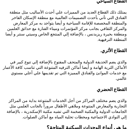
القطاع السياحي
يمتلك ذلك القطاع العديد من المميزات علي أحدث الأساليب مثل منطقة
الفنادق التي تأتي بأحدث التصميمات العالمية مع منطقة الإسكان الفاخر
والمنطقة المخصصة للإقامة السياحية و أيضا يتواجد به مركز المعارض
والمركز الثقافي بجانب مركز المؤتمرات وميناء الفنارة مع حدائق العلمين
ومنطقة بحيرة ريزيدنس ، بالإضافة إلي المنتجع الخاص وسيتي سنتر و أيضا
المنطقة الترفيهية.
القطاع الأثري.
والذي يضم الحديقة الدولية والمتحف المفتوح بالإضافة إلي تنوع كبير في
الأماكن الثرية الهامة و أيضا أماكن الترفيه المتنوعة التي تناسب كافة الأعمار
مع خدمات الموانئ والفنادق المميزة التي تم تقديمها علي أعلي مستوي
عالمي.
القطاع الحضري
والذي يضم مختلف المراكز من أجل الخدمات المتنوعة بداية من المراكز
التجارية والمعارض المتنوعة وملاهي الأطفال مروراً بالجانب العلمي مثل
الجامعات الدولية والمكتبة الضخمة التي تشبه مكتبة الإسكندرية ، بالإضافة
إلي النوادي الاجتماعية ومحطات تحلية المياه مع أماكن الصلوات.
ما هي أنواع الوحدات السكنية المتاحة؟