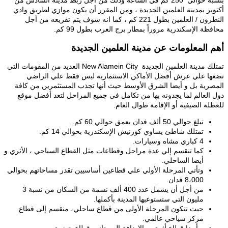
بنسبة حوالي 250 كم في الساعة وذلك من أجل ربط مدينة السادس من
أكتوبر بمدينة العلمين الجديدة ، ومن المقرر أن يكون موازي لطريق وادي
النطرون / العلمين بطول 221 كم ، كما انه سوف يتم تفريعه من أجل
محافظة الإسكندرية مروراً بمطار برج العرب بطول 99 كم.
أهم المعلومات عن مدينة العلمين الجديدة
تمتلك مدينة العلمين الجديدة New Alamein City العديد من المقومات التي
تضعها علي عرش أفضل الأماكن الاستثمارية ليس فقط علي الراضي
المصرية بل و أيضا الشرق الأوسط حيث أنها تجذب المستثمرين من كافة
دول العالم لما يجدونه بها من تكامل في جميع المراحل لتعد أفضل موقع
للعطلة الصيفية أو الإقامة طوال العام.
تبلغ حوالي 50 ألف فدان بعمق حوالي 60 كم.
تمتلك شاطئ يساوي كورنيش الإسكندرية بحوالي 14 كم.
4 كباري مشاه وسيارات.
كما تنقسم إلي عدة مراحل وقطاعات مثل القطاع السياحي ، الأثري و
أيضا الساحلي.
وتأتي المرحلة الأولي علي قطاعين أساسيين تقدر مساحاتهم بحوالي
8،000 فدان.
من أجل أن يشمل عدد 400 ألف نسمة من السكان من نسبة 3
مليون التي ستستوعبها المدينة بأكملها.
حيث تتكون المرحلة الأولى من قطاع ساحلي، منقسم إلى قطاع
مركز سياحي عالمي.