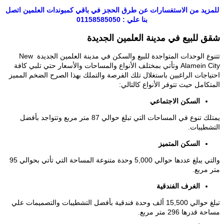
للمزيد من الاستفسارات عن طرق الحجز في باقي كمبوندات العلمين اتصل
بنا علي : 01158585050
شقق للبيع في مدينة العلمين الجديدة
تتنوع الوحدات المتواجدة للبيع والسكن في مدينة العلمين الجديدة New
Alamein City وتأتي بمختلف الأنواع والمساحات والأسعار حتي تلبي كافة
احتياجات الراغبين باستغلال تلك الفرصة والتملك بهذا الصرح الضخم المميز
المتكامل حيث تتوفر الأنواع كالتالي:
السكن
الاجتماعي
يمتلك تنوع في المساحات التي تبلغ حوالي 87 متر مربع وتتواجد بأفضل
التشطيبات.
السكن المتميز
والتي يبلغ عددها حوالي 5,000 وحدة متنوعة المساحة التي تأتي بحوالي 95
متر مربع.
الغرف الفندقية
تبلغ حوالي 15,500 ألف وحدة فندقية بأفضل التشطيبات والتصميمات علي
مساحة قدرها 296 متر مربع.