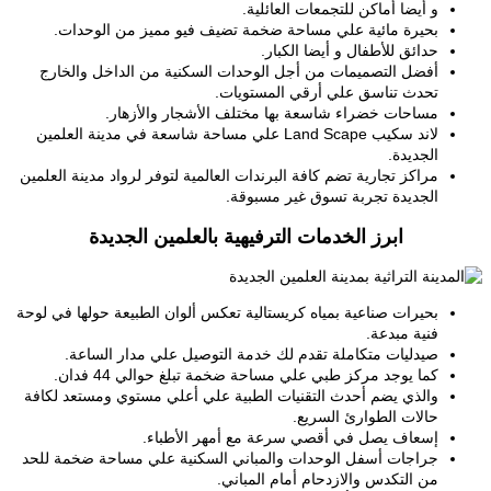
و أيضا أماكن للتجمعات العائلية.
بحيرة مائية علي مساحة ضخمة تضيف فيو مميز من الوحدات.
حدائق للأطفال و أيضا الكبار.
أفضل التصميمات من أجل الوحدات السكنية من الداخل والخارج
تحدث تناسق علي أرقي المستويات.
مساحات خضراء شاسعة بها مختلف الأشجار والأزهار.
لاند سكيب Land Scape علي مساحة شاسعة في مدينة العلمين
الجديدة.
مراكز تجارية تضم كافة البرندات العالمية لتوفر لرواد مدينة العلمين
الجديدة تجربة تسوق غير مسبوقة.
ابرز الخدمات الترفيهية بالعلمين الجديدة
بحيرات صناعية بمياه كريستالية تعكس ألوان الطبيعة حولها في لوحة
فنية مبدعة.
صيدليات متكاملة تقدم لك خدمة التوصيل علي مدار الساعة.
كما يوجد مركز طبي علي مساحة ضخمة تبلغ حوالي 44 فدان.
والذي يضم أحدث التقنيات الطبية علي أعلي مستوي ومستعد لكافة
حالات الطوارئ السريع.
إسعاف يصل في أقصي سرعة مع أمهر الأطباء.
جراجات أسفل الوحدات والمباني السكنية علي مساحة ضخمة للحد
من التكدس والازدحام أمام المباني.