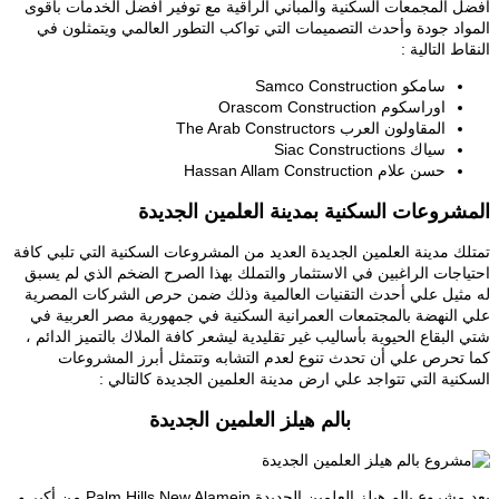
أفضل المجمعات السكنية والمباني الراقية مع توفير أفضل الخدمات بأقوى
المواد جودة وأحدث التصميمات التي تواكب التطور العالمي ويتمثلون في
النقاط التالية :
سامكو Samco Construction
اوراسكوم Orascom Construction
المقاولون العرب The Arab Constructors
سياك Siac Constructions
حسن علام Hassan Allam Construction
المشروعات السكنية بمدينة العلمين الجديدة
تمتلك مدينة العلمين الجديدة العديد من المشروعات السكنية التي تلبي كافة
احتياجات الراغبين في الاستثمار والتملك بهذا الصرح الضخم الذي لم يسبق
له مثيل علي أحدث التقنيات العالمية وذلك ضمن حرص الشركات المصرية
علي النهضة بالمجتمعات العمرانية السكنية في جمهورية مصر العربية في
شتي البقاع الحيوية بأساليب غير تقليدية ليشعر كافة الملاك بالتميز الدائم ،
كما تحرص علي أن تحدث تنوع لعدم التشابه وتتمثل أبرز المشروعات
السكنية التي تتواجد علي ارض مدينة العلمين الجديدة كالتالي :
بالم هيلز العلمين الجديدة
يعد مشروع بالم هيلز العلمين الجديدة Palm Hills New Alamein من أكبر و