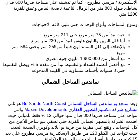
الإسكندرية / مرسي مطروح ، كما تم تدشينه علي مساحة قدرها 600 فدان
بشاطئ طوله 800 متر من الرمال الناعمة ناصعة البياض وعمق للقرية
1200 متر.
وتتنوع المساحات وأنواع الوحدات حتي تلبي كافة الاحتياجات
حيث تبدأ من 75 متر مربع حتي 211 متر مربع.
أما فلل التوين والتاون هاوس فتبدأ من 230 متر مربع.
بالإضافة إلي فلل الستاند لون فتبدأ من259 متر وحتي 584 متر
مربع.
مع أسعار من 1,900,000 مليون جنيه مصري.
مع أفضل أنظمة للسداد والتقسيط تبدأ من مقدم 5 % ويصل التقسيط
حتي 8 سنوات بأقساط متساوية في القيمة المدفوعة.
ساندس الساحل الشمالي
ويعد
منتجع بو ساندس الساحل الشمالي Bo Sands North Coast
هو ثاني
مشاريع شركة مكسيم للتطوير العقاري Maxim Developments
والتي
تتواجد علي مساحة قدرها 300 فدان منها حوالي 12 % فقط للمباني حيث
اهتمت الشركة بالمظهر الجمالي للقرية حتي تضفي فيو ساحر للأعين من
كل الوحدات ، وتقع علي مقربة من قرية بو ايلاند وكوبري الضبعة الجديد
حيث تتواجد في الكيلو 120 من طريق الإسكندرية مرسي مطروح علي بعد
15 كيلو من مارينا بأفضل الخدمات الحديثة المتكاملة