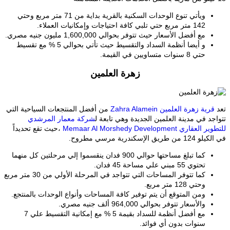
ويأتي تنوع الوحدات السكنية بالقرية بداية من 71 متر مربع وحتي
142 متر مربع حتي تلبي كافة احتياجات وإمكانيات العملاء.
مع أفضل الأسعار حيث تتوفر بحوالي 1,600,000 مليون جنيه مصري.
و أيضا أنظمة السداد والتقسيط حيث تأتي بحوالي 5 % مع تقسيط
حتي 8 سنوات متساويين في القيمة.
زهرة العلمين
تعد
قرية زهرة العلمين Zahra Alamein
من أفضل المنتجعات السياحية التي
تتواجد في مدينة العلمين الجديدة وهي تابعة ل
شركة معمار المرشدي
للتطوير العقاري Memaar Al Morshedy Development
،حيث تقع تحديداً
في الكيلو 124 من طريق الإسكندرية مرسي مطروح.
كما تبلغ مساحتها حوالي 900 فدان ينقسموا إلي مرحلتين كل منهما
تحتوي 55 مبني علي مساحة 45 فدان.
كما تتوفر المساحات التي تتواجد في المرحلة الأولي من 30 متر مربع
وحتي 128 متر مربع.
ومن المتوقع أن يتم توفير كافة المساحات وأنواع الوحدات بالمنتجع.
والأسعار تتوفر بحوالي 964,000 ألف جنيه مصري.
مع أفضل أنظمة للسداد بقيمة 5 % مع إمكانية التقسيط علي 7
سنوات بدون أي فوائد.