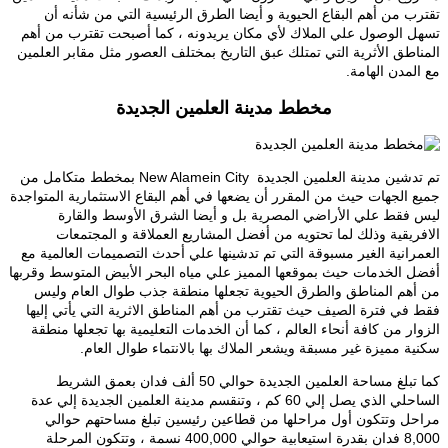
تقترب من أهم البقاع الحيوية و أيضا الطرق الرئيسية التي من شأنه أن
تسهل الوصول علي الملاك لأي مكان يريدونه ، كما أصبحت تقترب من أهم
المناطق الأثرية التي تمتلك عبق التاريخ بمختلف العصور مثل مقابر العلمين
مع المدن الهامة.
مخطط مدينة العلمين الجديدة
تم تدشين مدينة العلمين الجديدة New Alamein City بمخطط متكامل من
جميع الجهات حيث من المقرر أن يضعها في أهم البقاع الاستثمارية المتواجدة
ليس فقط علي الأراضي المصرية بل و أيضا الشرق الأوسط والقارة
الافريقية وذلك لما تحتويه من أفضل المشاريع العملاقة و المجتمعات
العمرانية الغير مسبوقة التي تم تدشينها علي أحدث التصميمات العالمية مع
أفضل الخدمات حيث بموقعها المميز علي مياه البحر الأبيض المتوسط وقربها
من أهم المناطق والطرق الحيوية تجعلها منطقة جذب طوال العام وليس
فقط في فترة الصيف حيث تقترب من أهم المناطق الاثرية التي يأتي إليها
الزوار من كافة أنحاء العالم ، كما أن الخدمات التعليمية بها تجعلها منطقة
سكنية مميزة غير مسبقة ويشعر الملاك بها بالانتماء طوال العام.
كما تبلغ مساحة العلمين الجديدة حوالي 50 ألف فدان بعمق الشريط
الساحلي الذي يصل إلي 60 كم ، وتنقسم مدينة العلمين الجديدة إلي عدة
مراحل وتتكون أول مراحلها من قطاعين رئيسين تبلغ مساحتهم حوالي
8,000 فدان بقدرة استيعابية حوالي 400,000 نسمة ، وتتكون المرحلة