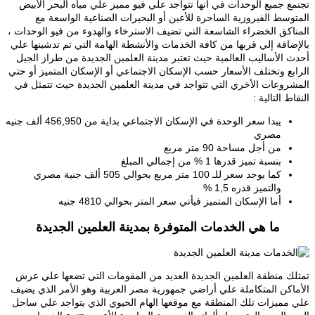
تجتمع جميع الوحدات في أنها تتواجد علي فيو مميز علي مياه البحر الأبيض
المتوسط الفيروزية الساحرة للأعين أو البحيرات الصناعية الواسعة مع
المناكق الخضراء الشاسعة التي تضيف الاسترخاء والهدوء من فيو الوحدات ،
بالإضافة إلي قربها من كافة الخدمات والأنشطة الهامة التي تم تدشينها علي
أحدث الأساليب العالمية حيث تعتبر مدينة العلمين الجديدة من طراز الجيل
الرابع وتختلف الأسعار حسب الإسكان الاجتماعي أو الإسكان المتميز أو حتي
المشروعات الأخري التي تتواجد في مدينة العلمين الجديدة حيث تتمثل في
النقاط التالية :
يبدا سعر الوحدة في الإسكان الاجتماعي بداية من 456,950 ألف جنيه
مصري
من أجل مساحة 90 متر مربع
بنسبة تميز قدرها 1 % من إجمالي المبلغ
كما يوجد سعر للـ 100 متر مربع بحوالي 505 ألف جنية مصري
والتميز قدره 1,5 %
أما الإسكان المتميز فيأتي سعر المتر بحوالي 4810 جنيه
ما هي الخدمات المتوفرة بمدينة العلمين الجديدة
تمتلك منطقة العلمين الجديدة العديد من المقومات التي تضعها علي عرش
الأماكن المتكاملة علي أراضي جمهورية مصر العربية وهو الأمر الذي يضيف
علي مميزات تلك المنطقة مع موقعها الهام الحيوي الذي يتواجد علي ساحل