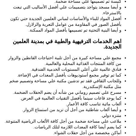
كنيسة تم تصميمها علي مساحة ضخمة.
و أيضا مسجد يتواجد بتصميمات علي أفضل الأساليب التي تبعث
بالاسترخاء.
أفضل المواد للبناء والأساسات لمباني العلمين الجديدة حتي تكون
بأفضل الصور في المقاومة من عوامل التعرية والزلازل.
و أيضا البنية التحتية تم تصميمها بأفضل المواد الممكنة.
اهم الخدمات الترفيهية والطبية في بمدينة العلمين
الجديدة.
مجمع علي مساحة كبيرة من أجل تلبية احتياجات القانطين والزوار
من كافة المنتجات الغذائية المحلية والعالمية.
فنادق عالمية علي أعلي المستويات الخدمية الفندقية.
كما تم توفير مجمع أستوديوهات بأفضل المعدات في الإضاءة.
وللجانب الثقافي فقد تم تدشين مكتبة علي مساحة وتصميم ضخم
مثل مكتبة الإسكندرية.
مسرح علي تصميم روماني من شأنه أن يضم الحفلات الضخمة.
كما يوجد قاعات سينما بأفضل التقنيات العالمية في العرض.
ألعاب مائية تناسب كافة الأعمار.
و أيضا ألعاب شاطئية من أجل أن تزيد من استمتاع الزوار.
متنزه دولي.
ملاعب علي مساحة ضخمة من أجل كافة الألعاب الرياضية المتنوعة.
كما يضم أيضا كافة المعدات اللازمة لتلك الرياضات.
أماكن مخصصة من أجل حفلات الشواء.