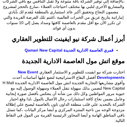
إضافة إلي توفير الشركة باقة متنوعة ولا تقبل التنافس مع باقي الشركات
شاريع الأخرى لتلبي بها مختلف احتياجات العملاء ،سارع بالحجز لمشروع
ضمون النجاح وتحقيق أكبر عائد استثماري بالمنطقة مُقدم لك بأيادي
اتية بتاريخ عريق من الخبرات العالمية ،اغتنم تلك الفرصة الفريدة والتي
لن تكرر الآن مع أقل مقدم بالعاصمة كافتها وسداد يصل إلي 10 سنوات
بدون أي فوائد.
ز أعمال شركة نيو ايفينت للتطوير العقاري
قمري العاصمة الادارية الجديدة Qamari New Capital
ع اتش مول العاصمة الادارية الجديدة
رت شركة نيو ايفينت للتطوير و الاستثمار العقاري
New Event
Developme
أفضل البقاع الاستراتيجية لتضع عليها أساسات أحدث
وأقوي مشاريعها التجارية الجديدة اتش مول العاصمة الادارية الجديدة H Mall
New Capital لتضمن بذلك سهولة تنقل العملاء وسهولة الوصول إليه مع
ة مرور المواطنين وكل ذلك من شأنه أن ينعكس بأفضل صورة إيجابية
ل يضمن نجاح كافة استثمارات رجال الأعمال بالمول ،لذا وقع احتيار
كة بالتحديد علي قلب منطقة الداون تاون بالعاصمة ليصبح علي إطلالة
جة الوجه من ناحية المتنزه المركزي و أيضا مركز البيانات ،كما تتمثل
 المناطق الهامة و أيضا المحاور الرئيسية القريبة من المول في النقاط
ة: