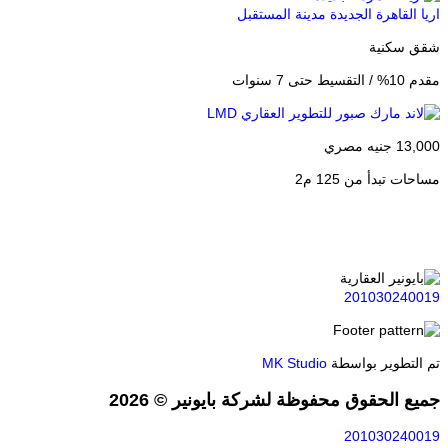
القاهرة الجديدة
مدينة المستقبل
اروما ا
سكنية
شاليه –
ى 7 سنوات
مقدم 20% / التقسيط حتى 5 سنوات
يه مصري
12,675,000 ج
 تبدأ من 125 م2
مساحات تب
201030240
لتطوير بواسطة
MK Studio
 الحقوق محفوظة لشركة بايونير © 2026
201030240