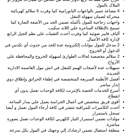
الملاك بالمول.
4 مصاعد تتميز بالواجهات البانورامية كما وفرت 6 سلالم كهربائية
متحركة لضمان سهولة التنقل.
واجهات زجاجية للمول بأكمله تصمن الحد من الأشعة الضارة كما
تسمح بالإطلالة الساحرة علي اللاند سكيب.
ألياف فايبر ضوئية كما وفرت أحدث التقنيات علي نظم الجيل الرابع
لإدارة كافة الأعمال.
2 مدخل للمول ببوابات إلكترونية عدة للحد من حدوث أي تكدس في
الدخول أو الخروج.
2 سلالم مخصصة لحالات الطوارئ لسهولة الخروج والمحافظة علي
الأرواح.
تسهيلات عدة لأصحاب الهمم للتنقل في اتش مول العاصمة الادارية
الجديدة.
أفضل الأنظمة السريعة المتخصصة في إطفاء الحرائق وإطلاق دوي
إنذار مباشر.
أسرع الخدمات الخصة بالإنترنت لكافة الوحدات تعمل بدون أي
انقطاع.
أقوي فريق متخصص في أعمال الحراسة يعمل علي مدار الساعة.
أحدث الكاميرات للمراقبة تنتشر في كافة أرجاء المول تعمل و أيضا
تسجل باستمرار.
مولدات تضمن استمرار التيار الكهربي لكافة الوحدات تعمل بصورة
مباشرة.
منطقة استقبال تضمن ارشادك إلي وجهتك في المول بكل سرعة.