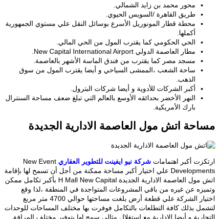
محور محمد بن زايد الشمالي.
طريق القاهرة /السويس الحيوي.
محطة قطار المونوريل الأسرع بوسائل النقل علي مستوي الجمهورية
أكملها.
الحي الحكومي كما يقترب المول من الحي المالي.
مطار العاصمة الدولي New Capital International Airport.
مسجد مصر كما يقترب من فندق الماسة الأشهر بالعاصمة.
ساحة الشعب ،الممشى السياحي و أيضا يقترب المول من سوق
الذهب.
أكبر الشركات للأدوية و أيضا شركات البترول.
النهر الأخضر بحدائقه الأوسع بالعالم التي تبلغ ضعف مساحة السنترال
بارك الأمريكية.
حة اتش مول العاصمة الادارية الجديدة
زت أكبر اهتمامات
شركة نيو ايفينت للتطوير العقاري
New Event
Developments علي اختيار أكبر مساحة ممكنة من أجل أن تسمح لها بإقامة
اتش مول العاصمة الادارية الجديدة H Mall New Capital بأكبر تكامل ممكن
زه عن غيره من باقي المشروعات المتواجدة في المنطقة ،لذا وقع
اختيار الشركة علي قطعة أرض بلغت مساحتها حوالي 4700 متر مربع
ل بذلك كافة التطلعات بالتكامل فوفرت بها مختلف المساحات للوحدات
رية و أيضا الإدارية مع استغلال مثالي سمح لها بتوفير مختلف المرافق