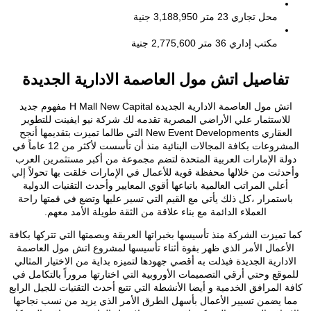
محل تجاري
23 متر
3,188,950 جنية
مكتب إداري
36 متر
2,775,600 جنية
تفاصيل اتش مول العاصمة الادارية الجديدة
اتش مول العاصمة الادارية الجديدة H Mall New Capital مفهوم جديد
لاستثمار علي الأراضي المصرية تقدمه لك شركة نيو ايفينت للتطوير
العقاري New Event Developments التي طالما تميزت بتقديمها أنجح
المشروعات بكافة المجالات البنائية منذ أن تأسست لأكثر من 12 عاماً في
لة الإمارات العربية المتحدة لتضم مجموعة من أكبر مستثمرين العرب
دثت من خلالها محفظة قوية للأعمال في الإمارات خلقت بها تحولاً إلي
أعلي المراتب العالمية باتباعها أقوي المعايير وأحدث التقنيات الدولية
استمرار ،كل ذلك يأتي مع القيم التي تسير عليها وتضع في قمتها راحة
العملاء الدائمة مع بناء علاقة من الثقة طويلة الأمد معهم.
تميزت الشركة منذ تأسيسها بخبراتها العريقة وبصمتها التي تتركها بكافة
أعمال الأمر الذي ظهر بقوة أثناء تأسيسها لمشروع اتش مول العاصمة
ادارية الجديدة فبذلت به أقصي جهودها لتميزه بداية من الاختيار المثالي
وقع وحتي أرقي التصميمات الأوروبية التي اختارتها مروراً بالتكامل في
 المرافق الخدمية و أيضا الأنشطة التي تتبع أحدث التقنيات للجيل الرابع
 يضمن تسيير الأعمال بأسهل الطرق الأمر الذي يزيد من نسب نجاحها