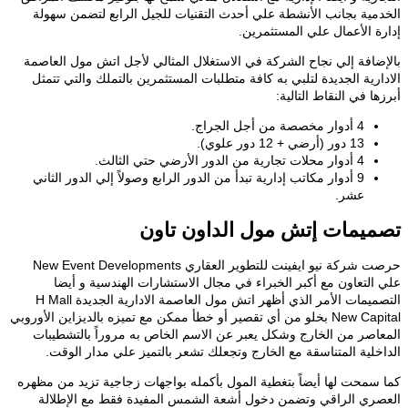
مية بجانب الأنشطة علي أحدث التقنيات للجيل الرابع لتضمن سهولة
ة الأعمال علي المستثمرين.
ضافة إلي نجاح الشركة في الاستغلال المثالي لأجل اتش مول العاصمة
رية الجديدة لتلبي به كافة متطلبات المستثمرين بالتملك والتي تتمثل
ا في النقاط التالية:
4 أدوار مخصصة من أجل الجراج.
13 دور (أرضي + 12 دور علوي).
4 أدوار محلات تجارية من الدور الأرضي حتي الثالث.
9 أدوار مكاتب إدارية تبدأ من الدور الرابع وصولاً إلي الدور الثاني
عشر.
يمات إتش مول الداون تاون
حرصت شركة نيو ايفينت للتطوير العقاري New Event Developments
التعاون مع أكبر الخبراء في مجال الاستشارات الهندسية و أيضا
التصميمات الأمر الذي أظهر اتش مول العاصمة الادارية الجديدة H Mall
New Capital بخلو من أي تقصير أو خطأ ممكن مع تميزه بالديزاين الأوروبي
اصر من الخارج وشكل يعبر عن الاسم الخاص به مروراً بالتشطيبات
خلية المتناسقة مع الخارج وتجعلك تشعر بالتميز علي مدار الوقت.
سمحت لها أيضاً بتغطية المول بأكمله بواجهات زجاجية تزيد من مظهره
ري الراقي وتضمن دخول أشعة الشمس المفيدة فقط مع الإطلالة