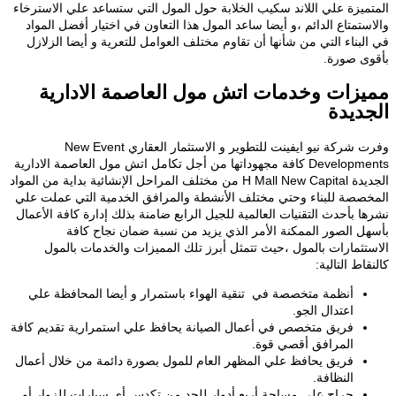
ميزة علي اللاند سكيب الخلابة حول المول التي ستساعد علي الاسترخاء
تمتاع الدائم ،و أيضا ساعد المول هذا التعاون في اختيار أفضل المواد
بناء التي من شأنها أن تقاوم مختلف العوامل للتعرية و أيضا الزلازل
ى صورة.
زات وخدمات اتش مول العاصمة الادارية
ديدة
وفرت شركة نيو ايفينت للتطوير و الاستثمار العقاري New Event
Developments كافة مجهوداتها من أجل تكامل اتش مول العاصمة الادارية
الجديدة H Mall New Capital من مختلف المراحل الإنشائية بداية من المواد
صصة للبناء وحتي مختلف الأنشطة والمرافق الخدمية التي عملت علي
 بأحدث التقنيات العالمية للجيل الرابع ضامنة بذلك إدارة كافة الأعمال
ل الصور الممكنة الأمر الذي يزيد من نسبة ضمان نجاح كافة
تثمارات بالمول ،حيث تتمثل أبرز تلك المميزات والخدمات بالمول
اط التالية:
أنظمة متخصصة في تنقية الهواء باستمرار و أيضا المحافظة علي
اعتدال الجو.
فريق متخصص في أعمال الصيانة يحافظ علي استمرارية تقديم كافة
المرافق أقصي قوة.
فريق يحافظ علي المظهر العام للمول بصورة دائمة من خلال أعمال
النظافة.
جراج علي مساحة أربع أدوار للحد من تكدس أي سيارات للزوار أو