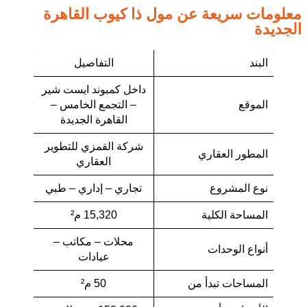
معلومات سريعة عن مول ذا كيوب القاهرة
الجديدة
البند
التفاصيل
داخل كمبوند ايست شير
الموقع
– التجمع الخامس –
القاهرة الجديدة
شركة القمزي للتطوير
المطور العقاري
العقاري
نوع المشروع
تجاري – إداري – طبي
المساحة الكلية
15,320 م²
محلات – مكاتب –
أنواع الوحدات
عيادات
المساحات تبدأ من
50 م²