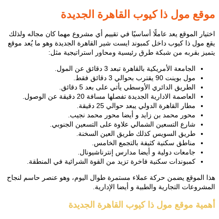
موقع مول ذا كيوب القاهرة الجديدة
اختيار الموقع يعد عاملًا أساسيًا في تقييم أي مشروع مهما كان مجاله ولذلك
يقع مول ذا كيوب داخل كمبوند ايست شير القاهرة الجديدة وهو ما يُعد موقع
يتميز بقربه من شبكة طرق رئيسية ومحاور استراتيجية مثل:
الجامعة الأمريكية بالقاهرة تبعد 3 دقائق عن المول.
مول بوينت 90 يقترب بحوالي 3 دقائق فقط.
الطريق الدائري الأوسطي يأتي على بعد 5 دقائق.
العاصمة الادارية الجديدة تفصلها مسافة 20 دقيقة عن الوصول.
مطار القاهرة الدولي يبعد حوالي 25 دقيقة.
محور محمد بن زايد و أيضا محور محمد نجيب.
شارع التسعين الشمالي علاوة على التسعين الجنوبي.
طريق السويس كذلك طريق العين السخنة.
مناطق سكنية كثيفة بالتجمع الخامس.
جامعات دولية و أيضا مدارس إنترناشيونال.
كمبوندات سكنية فاخرة تزيد من القوة الشرائية في المنطقة.
هذا الموقع يضمن حركة عملاء مستمرة طوال اليوم، وهو عنصر حاسم لنجاح
المشروعات التجارية والطبية و أيضا الإدارية.
أهمية موقع مول ذا كيوب القاهرة الجديدة