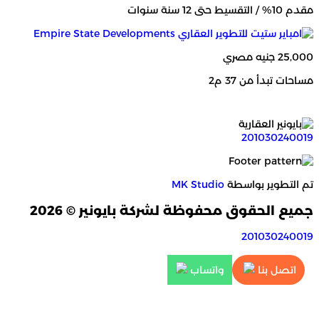
مقدم 10% / التقسيط حتى 12 سنة سنوات
000
25,000 جنيه مصري
مس
مساحات تبدأ من 37 م2
201030240019
تم التطوير بواسطة
MK Studio
جميع الحقوق محفوظة لشركة بايونير © 2026
201030240019
اتصل بنا
واتساب