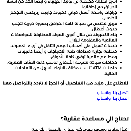
أسرع أنظمة مختصة في توليد الكهرباء و أيضا الحد من انتشار
الحرائق مع إطفائها.
جراجات واسعة أسفل مباني كمبوند جارنيت ريزيدنس التجمع
الخامس.
فريق مختص في صيانة كافة المرافق بصورة دورية لتجنب
حدوث أعطال.
بناء الكمبوند من خلال أقوي المواد المطابقة للمواصفات
العالمية والمقاومة للزلازل.
خدمات تسهل علي أصحاب الهمم التنقل في أرجاء الكمبوند.
منطقة تجارية متكاملة كافة الاحتياجات و أيضا كافيهات
ومطاعم عالمية ترضي كافة الأذواق.
حمامات سباحة متنوعة الأعماق تناسب كافة الفئات العمرية.
ماكينات ATM تناسب مختلف البنوك لتسهل من التعاملات
المالية.
للاطلاع علي مزيد من التفاصيل أو الحجز لا تتردد بالتواصل معنا
اتصل بنا
واتساب
اتصل بنا
واتساب
تحتاج الي
مساعدة عقارية؟
املأ البيانات وسوف يقوم خبير عقاري بالاتصال بك عنه