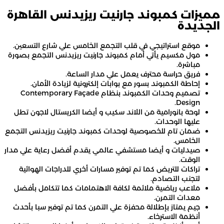
مميزات كمبوند جارنيت ريزيدنس القاهرة
الجديدة
موقع استراتيجي في قلب التجمع الخامس علي شارع التسعين.
مول مكسيم يأتي أمام كمبوند جارنيت ريزيدنس التجمع بصورة
مباشرة.
فريق حراسة محترف يعمل علي مدار الساعة.
إحاطة الكمبوند بسور مع بوابات إلكترونية لزيادة الأمان.
تصميم وحدات الكمبوند بنظام Contemporary Façade
Design.
لوحة بانورامية من اللاند سكيب و أيضا الكريستال لاجون تطل
عليها الوحدات.
ضمان تام للخصوصية لوحدات كمبوند جارنيت ريزيدنس التجمع
الخامس.
صيدليات و أيضا مستشفي عالمي يقدم أفضل رعاية علي مدار
الوقت.
تراكات للتريض كما تم توفير مسارات أخري للدراجات الهوائية
لتجنب التصادم.
ملاعب رياضية ملائمة لكافة الاهتمامات كما تتكامل بأفضل
معدات التمرن.
جيم يمتاز بإطلالة محفزة علي التمرن كما تم توفير سبا بأحدث
أنظمة الاسترخاء.