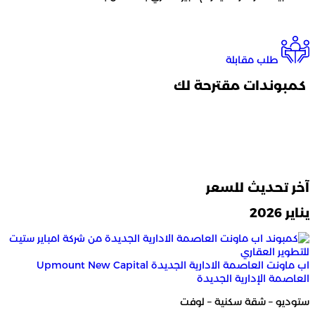
طلب مقابلة
كمبوندات مقترحة لك
آخر تحديث للسعر
آ
يناير 2026
نو
لاد
اب ماونت العاصمة الادارية الجديدة Upmount New Capital
ال
العاصمة الإدارية الجديدة
مح
ستوديو – شقة سكنية – لوفت
مقدم 0