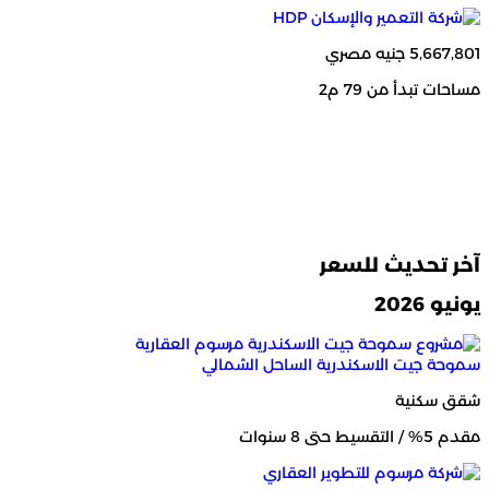
5,667,801 جنيه مصري
مساحات تبدأ من 79 م2
آخر تحديث للسعر
يونيو 2026
سموحة جيت الاسكندرية
الساحل الشمالي
شقق سكنية
مقدم 5% / التقسيط حتى 8 سنوات